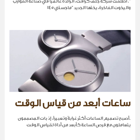
". أطلقت شركة جلف كرافت، الرائدة عالمياً في صناعة القوارب
واليخوت الفاخرة، يختها الجديد "ماجستي 145
ساعات أبعد من قياس الوقت
.أصبح تصميم الساعات أكثر غرابةً وتعبيراً، إذ بات المصممون
يتعاملون مع قرص الساعة كأبعد من أداة لقياس الوقت