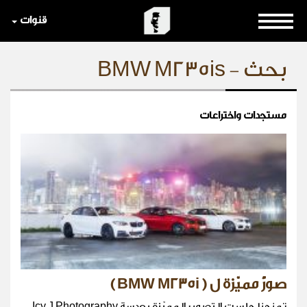
قنوات
بحث - BMW M235is
مستجدات واختراعات
صورٌ مميّزة ل ( BMW M235i )
تمنحنا جلست التصوير المميّزة بعدسة Icy J Photography