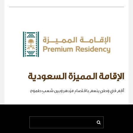
الإقامة المميزة السعودية
أقِم في وطنٍ ينعم باقتصادٍ مزدهر وبين شعبٍ طموح