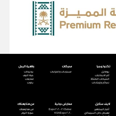
تكنولوجيا
محركات
رفاهية الرجل
بروفايل
مستجدات واختراعات
بوتيكات
آخر الابتكارات
حياة الترف
الشركات الناشئة
مقابلات
نصائح وإرشادات
يخوت
لايف ستايل
معارض دولية
من هنا وهناك
أخبار المشاهير
Expo 2020-21 Dubai
من هنا وهناك
مهرجان كان السينمائي
KSAExpo 2020
صورة اليوم