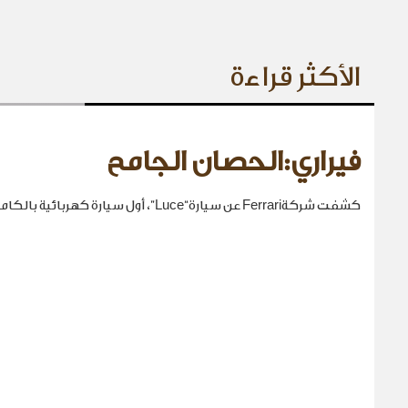
الأكثر قراءة
فيراري:الحصان الجامح
كشفت شركةFerrari عن سيارة“Luce”، أول سيارة كهربائية بالكامل في تاريخها.