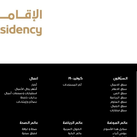
السبّاقون
كوفيد-19
اعمال
سباق الاعمال
آخر المستجدات
أخبار
سباق الاعلام
أشهر رجال الأعمال
سباق الفن
استثمارات وصفقات أعمال
سباق الرياضة
بدايات ناجحة
سباق العلوم
نصائح وإرشادات
سباق الجمال
سباق مختارات
عالم الموضة
عالم الرياضة
عالم الصحة
ستايل هذا الأسبوع
الخيول العربية
صحة و لياقة
عروض أزياء
عالم الكرة
اطباق صحية