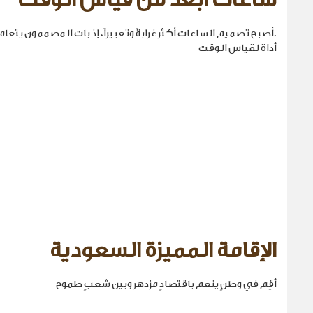
ساعات أبعد من قياس الوقت
.أصبح تصميم الساعات أكثر غرابةً وتعبيراً، إذ بات المصممون يتع
أداة لقياس الوقت
الإقامة المميزة السعودية
أقِم في وطنٍ ينعم باقتصادٍ مزدهر وبين شعبٍ طموح