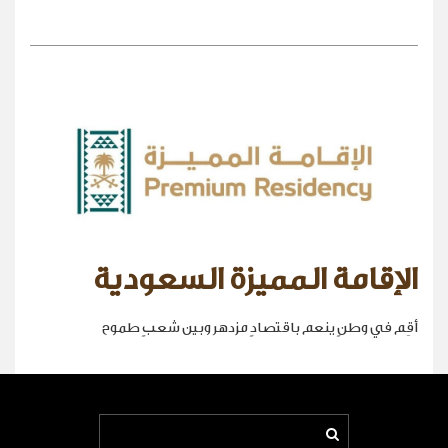
الإقامة المميزة السعودية
أقِم في وطنٍ ينعم باقتصادٍ مزدهر وبين شعبٍ طموح