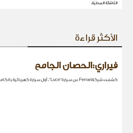
النّاشئة المحليّة.
الأكثر قراءة
فيراري:الحصان الجامح
كشفت شركةFerrari عن سيارة“Luce”، أول سيارة كهربائية بالكامل في تاريخها.