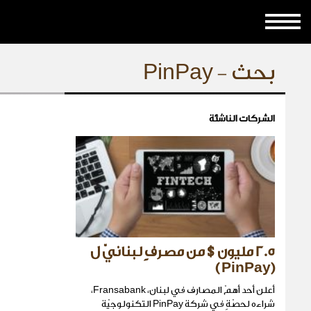
بحث - PinPay
الشركات الناشئة
2.5 مليون$ من مصرفٍ لبنانيّ ل
(PinPay )
أعلن أحد أهمّ المصارف في لبنان، Fransabank،
شراءه لحصّةٍ في شركة PinPay التكنولوجيّة