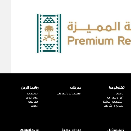
تكنولوجيا
محركات
رفاهية الرجل
بروفايل
مستجدات واختراعات
بوتيكات
آخر الابتكارات
حياة الترف
الشركات الناشئة
مقابلات
نصائح وإرشادات
يخوت
لايف ستايل
معارض دولية
من هنا وهناك