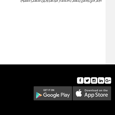
أقِم في وطنٍ ينعم باقتصادٍ مزدهر وبين شعبٍ طموح