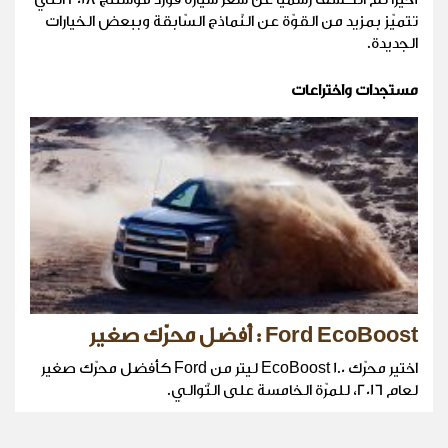
تتميّز بمزيد من القوّة عن النّماذج السّابقة وببعض الخيارات
الجديدة.
مستجدات واختراعات
Ford EcoBoost : أفضل محرّك صغير
اختير محرّك EcoBoost 1.0 ليتر من Ford كأفضل محرّك صغير
لعام 2016، للمرّة الخامسة على التّوالي.