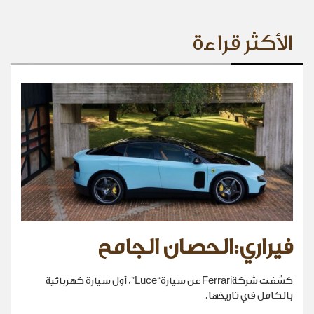
الأكثر قراءة
فيراري:الحصان الجامح
كشفت شركةFerrari عن سيارة“Luce”، أول سيارة كهربائية
بالكامل في تاريخها.