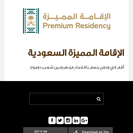
الإقامة المميزة السعودية
أقِم في وطنٍ ينعم باقتصادٍ مزدهر وبين شعبٍ طموح