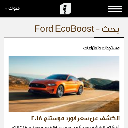
قنوات
بحث - Ford EcoBoost
مستجدات واختراعات
الكشف عن سعر فورد موستنج 2018
أخيرًا تمّ الكشف رسميًّا عن سعر سيّارة فورد موستنج 2018 الّتي