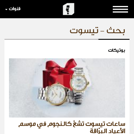
قنوات
بحث - تيسوت
بوتيكات
ساعات تيسوت تشعّ كالنجوم في موسم
الأعياد البرّاقة