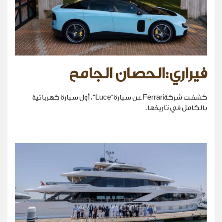
فيراري:الحصان الجامح
كشفت شركةFerrari عن سيارة“Luce”، أول سيارة كهربائية
بالكامل في تاريخها.