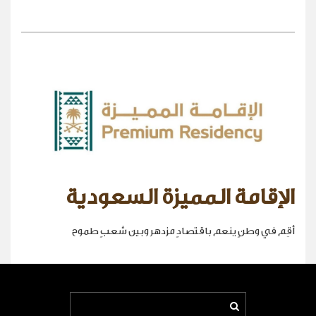
الإقامة المميزة السعودية
أقِم في وطنٍ ينعم باقتصادٍ مزدهر وبين شعبٍ طموح