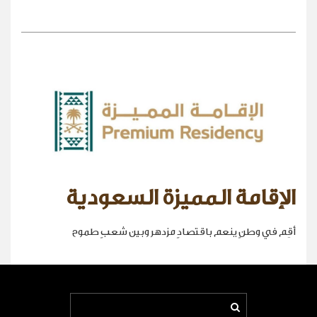
الإقامة المميزة السعودية
أقِم في وطنٍ ينعم باقتصادٍ مزدهر وبين شعبٍ طموح