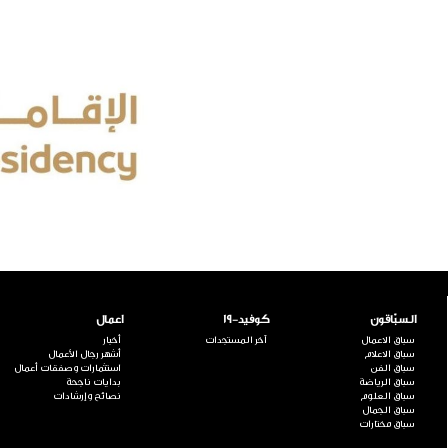
السبّاقون
كوفيد-19
اعمال
سباق الاعمال
آخر المستجدات
أخبار
سباق الاعلام
أشهر رجال الأعمال
سباق الفن
استثمارات وصفقات أعمال
سباق الرياضة
بدايات ناجحة
سباق العلوم
نصائح وإرشادات
سباق الجمال
سباق مختارات