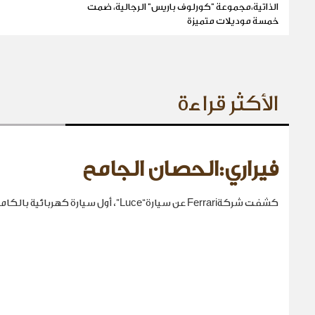
الذاتية،مجموعة "كورلوف باريس" الرجالية، ضمت
خمسة موديلات متميزة
الأكثر قراءة
فيراري:الحصان الجامح
كشفت شركةFerrari عن سيارة“Luce”، أول سيارة كهربائية بالكامل في تاريخها.