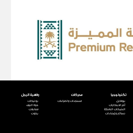
تكنولوجيا
محركات
رفاهية الرجل
بروفايل
مستجدات واختراعات
بوتيكات
آخر الابتكارات
حياة الترف
الشركات الناشئة
مقابلات
نصائح وإرشادات
يخوت