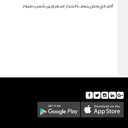
أقِم في وطنٍ ينعم باقتصادٍ مزدهر وبين شعبٍ طموح