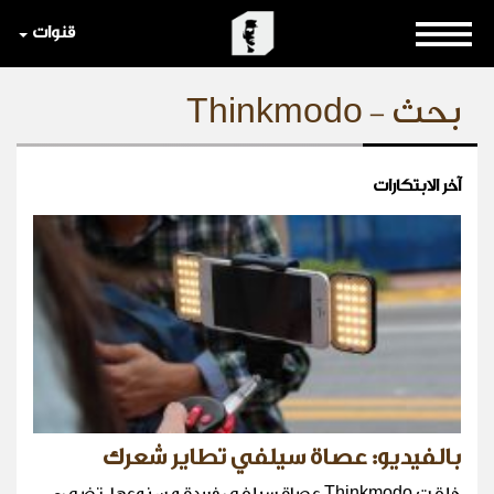
قنوات
بحث - Thinkmodo
آخر الابتكارات
بالفيديو: عصاة سيلفي تطاير شعرك
خلقت Thinkmodo عصاة سيلفي فريدة من نوعها، تضيء