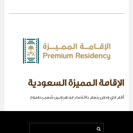
الإقامة المميزة السعودية
أقِم في وطنٍ ينعم باقتصادٍ مزدهر وبين شعبٍ طموح