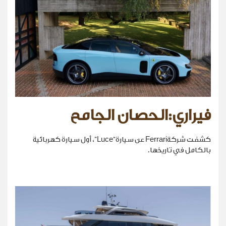
فيراري:الحصان الجامح
كشفت شركةFerrari عن سيارة“Luce”، أول سيارة كهربائية
بالكامل في تاريخها.