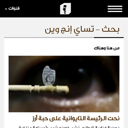
قنوات
بحث - تساي إنج وين
من هنا وهناك
نحت الرئيسة التايوانية على حبة أرز
نحت الفنان التايواني تشن فورنج شين رئيسته المنتخبة