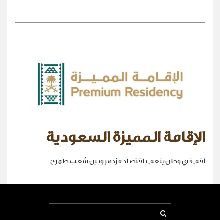
الإقامة المميزة السعودية
أقِم في وطنٍ ينعم باقتصادٍ مزدهر وبين شعبٍ طموح