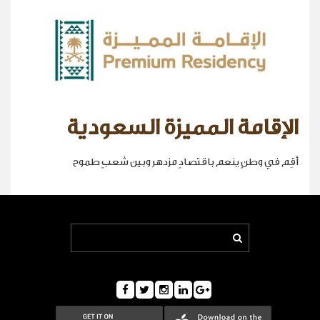
الإقامة المميزة السعودية
أقِم في وطنٍ ينعم باقتصادٍ مزدهر وبين شعبٍ طموح