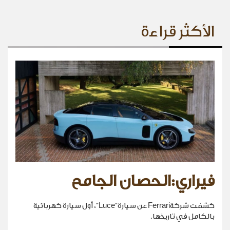
الأكثر قراءة
فيراري:الحصان الجامح
كشفت شركةFerrari عن سيارة“Luce”، أول سيارة كهربائية
بالكامل في تاريخها.