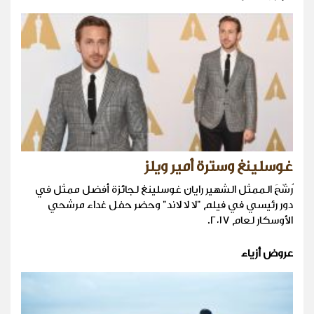
غوسلينغ وسترة أمير ويلز
رُشّحَ الممثل الشهير رايان غوسلينغ لجائزة أفضل ممثل في
دور رئيسي في فيلم "لا لا لاند" وحضر حفل غداء مرشحي
الأوسكار لعام ٢٠١٧.
عروض أزياء