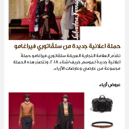
حملة اعلانية جديدة من سلڤاتوري فيراغامو
تقدّم العلامة التجارية العريقة سلڤاتوري فيراغامو حملةً
اعلانيةً جديدةً لموسم خريف/شتاء ٢٠١٨. وتتصدّر هذه الحملة
مجموعة من عارضي وعارضات الأزياء.
عروض أزياء