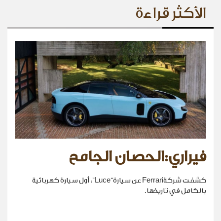
الأكثر قراءة
فيراري:الحصان الجامح
كشفت شركةFerrari عن سيارة“Luce”، أول سيارة كهربائية
بالكامل في تاريخها.