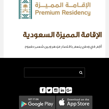
الإقامة المميزة السعودية
أقِم في وطنٍ ينعم باقتصادٍ مزدهر وبين شعبٍ طموح