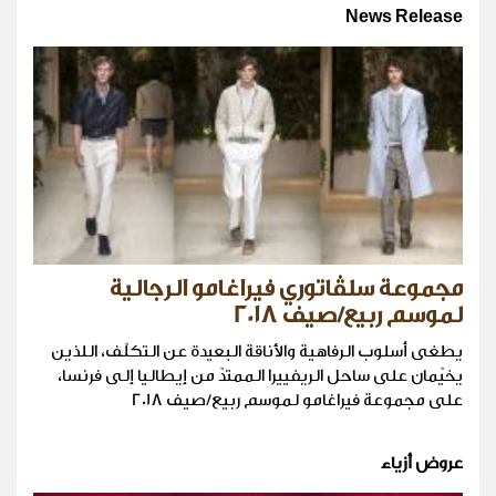
News Release
مجموعة سلڤاتوري فيراغامو الرجالية
لموسم ربيع/صيف 2018
يطغى أسلوب الرفاهية والأناقة البعيدة عن التكلّف، اللذين
يخيّمان على ساحل الريفييرا الممتدّ من إيطاليا إلى فرنسا،
على مجموعة فيراغامو لموسم ربيع/صيف 2018
عروض أزياء