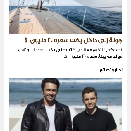
جولة إلى داخل يخت سعره 20 مليون $
ندعوكم للتفرّج معنا عن كثب على يخت يعود لليوناردو
فيراغامو يبلغ سعره 20 مليون $.
اخبار ونصائح