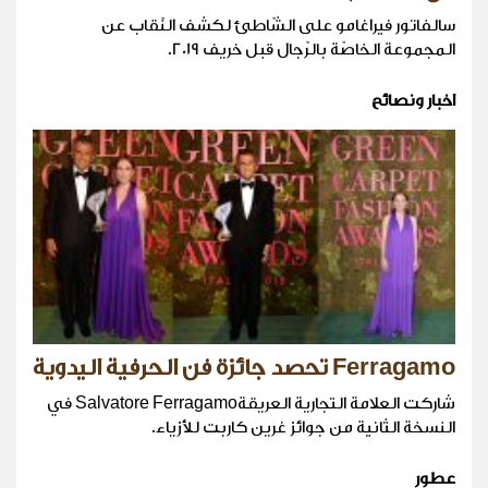
سالفاتور فيراغامو على الشّاطئ لكشف النّقاب عن
المجموعة الخاصّة بالرّجال قبل خريف 2019.
اخبار ونصائح
Ferragamo تحصد جائزة فن الحرفية اليدوية
شاركت العلامة التجارية العريقةSalvatore Ferragamo في
النسخة الثانية من جوائز غرين كاربت للأزياء.
عطور