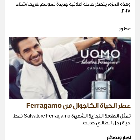
وهذه المرّة، يتصدّر حملةً اعلانيةً جديدةً لموسم خريف/شتاء
٢٠١٧.
عطور
عطر الحياة الكاجوال من Ferragamo
تمثّل العلامة التجارية الشهيرة Salvatore Ferragamo نمط
حياة رجل ايطالي حديث.
اخبار ونصائح