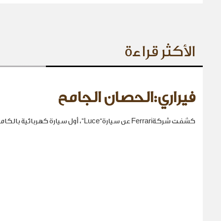
الأكثر قراءة
فيراري:الحصان الجامح
كشفت شركةFerrari عن سيارة“Luce”، أول سيارة كهربائية بالكامل في تاريخها.