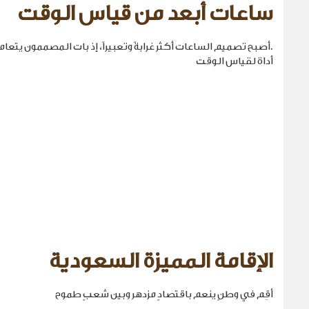
ساعات أبعد من قياس الوقت
.أصبح تصميم الساعات أكثر غرابةً وتعبيراً، إذ بات المصممون يتع
أداة لقياس الوقت
الإقامة المميزة السعودية
أقِم في وطنٍ ينعم باقتصادٍ مزدهر وبين شعبٍ طموح