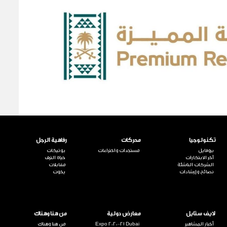
تكنولوجيا
محركات
رفاهية الرجل
بروفايل
مستجدات واختراعات
بوتيكات
آخر الابتكارات
حياة الترف
الشركات الناشئة
مقابلات
نصائح وإرشادات
يخوت
لايف ستايل
معارض دولية
من هنا وهناك
أخبار المشاهير
Expo 2020-21 Dubai
من هنا وهناك