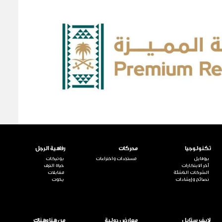
تكنولوجيا
محركات
رفاهية الرجل
بروفايل
مستجدات واختراعات
بوتيكات
آخر الابتكارات
حياة الترف
الشركات الناشئة
مقابلات
نصائح وإرشادات
يخوت
لايف ستايل
معارض دولية
من هنا وهناك