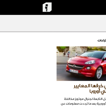
راعات
 خرقها المعايير
في أوروبا
 التابعة لجنرال موتورز مخالفة
الأوروبية بعدما ترددت معلومات عن