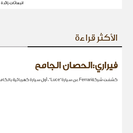
انبعاثات زائدة 
الأكثر قراءة
فيراري:الحصان الجامح
كشفت شركةFerrari عن سيارة“Luce”، أول سيارة كهربائية بالكامل في تاريخها.