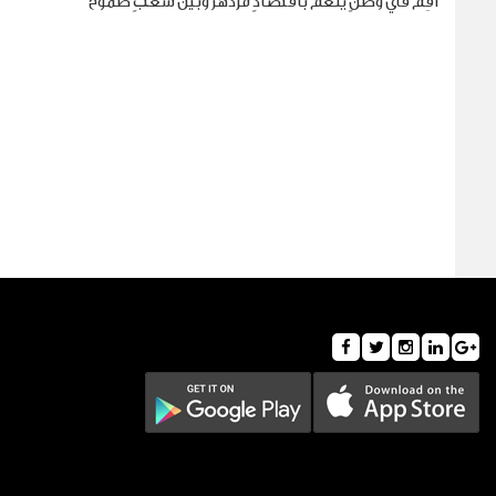
أقِم في وطنٍ ينعم باقتصادٍ مزدهر وبين شعبٍ طموح