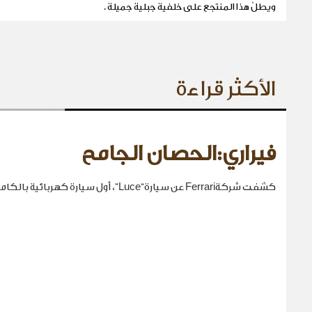
ويطلّ هذا المنتجع على خلفية جبلية جميلة .
الأكثر قراءة
فيراري:الحصان الجامح
كشفت شركةFerrari عن سيارة“Luce”، أول سيارة كهربائية بالكامل في تاريخها.