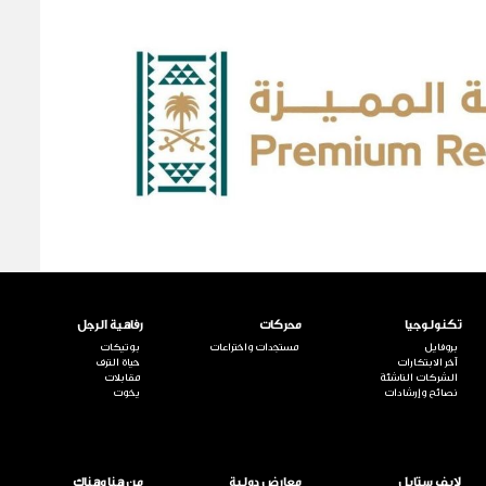
تكنولوجيا
محركات
رفاهية الرجل
بروفايل
مستجدات واختراعات
بوتيكات
آخر الابتكارات
حياة الترف
الشركات الناشئة
مقابلات
نصائح وإرشادات
يخوت
لايف ستايل
معارض دولية
من هنا وهناك