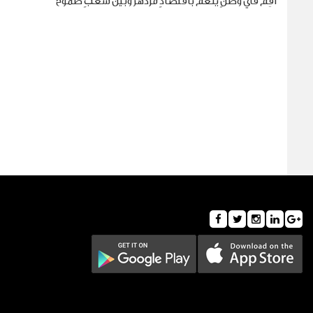
أقِم في وطنٍ ينعم باقتصادٍ مزدهر وبين شعبٍ طموح