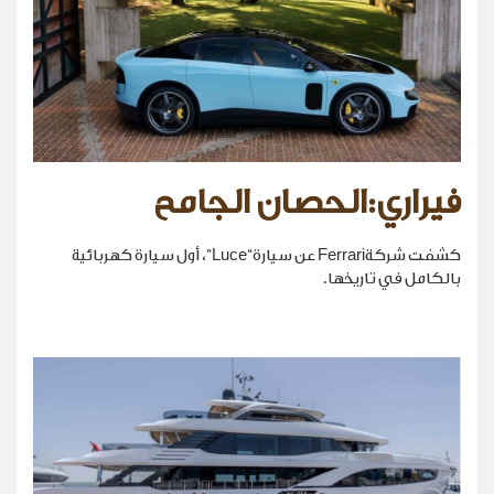
فيراري:الحصان الجامح
كشفت شركةFerrari عن سيارة“Luce”، أول سيارة كهربائية
بالكامل في تاريخها.