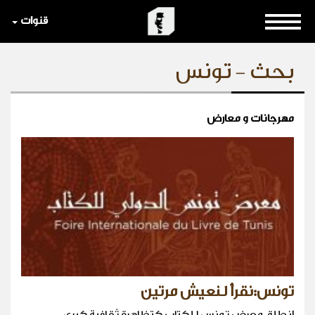
قنوات
بحث - تونس
مهرجانات و معارض
تونس:نقرأ لنعيش مرتين
انطلق معرض تونس للكتاب كتظاهرة ثقافية كبرى.