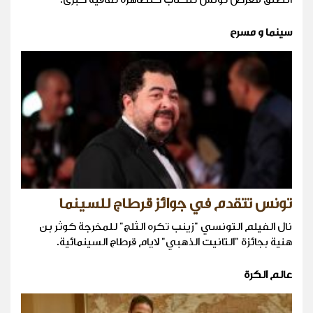
سينما و مسرح
تونس تتقدم في جوائز قرطاج للسينما
نال الفيلم التونسي "زينب تكره الثلج" للمخرجة كوثر بن
هنية بجائزة "التانيت الذهبي" لايام قرطاج السينمائية.
عالم الكرة