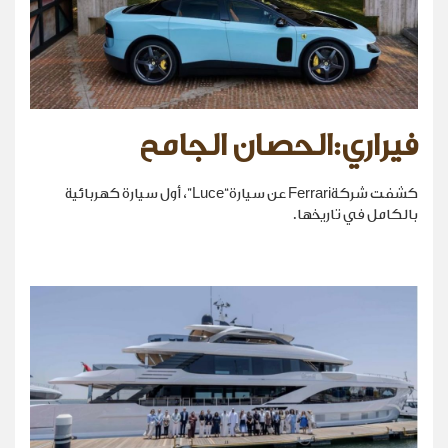
فيراري:الحصان الجامح
كشفت شركةFerrari عن سيارة“Luce”، أول سيارة كهربائية
بالكامل في تاريخها.