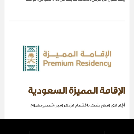
الإقامة المميزة السعودية
أقِم في وطنٍ ينعم باقتصادٍ مزدهر وبين شعبٍ طموح