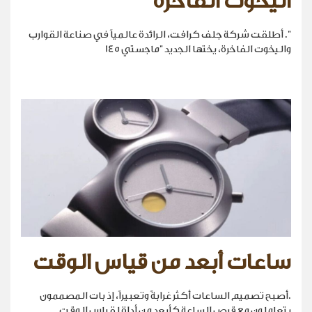
اليخوت الفاخرة
". أطلقت شركة جلف كرافت، الرائدة عالمياً في صناعة القوارب
واليخوت الفاخرة، يختها الجديد "ماجستي 145
ساعات أبعد من قياس الوقت
.أصبح تصميم الساعات أكثر غرابةً وتعبيراً، إذ بات المصممون
يتعاملون مع قرص الساعة كأبعد من أداة لقياس الوقت