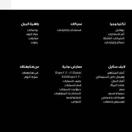
تكنولوجيا
محركات
رفاهية الرجل
بروفايل
مستجدات واختراعات
بوتيكات
آخر الابتكارات
حياة الترف
الشركات الناشئة
مقابلات
نصائح وإرشادات
يخوت
لايف ستايل
معارض دولية
من هنا وهناك
أخبار المشاهير
Expo 2020-21 Dubai
من هنا وهناك
مهرجان كان السينمائي
KSAExpo 2020
صورة اليوم
أخبار الرجل
جنيف للسيارات
خفايا المرأة
قطر للسيارات
سفر
ديترويت للسيارات
سينما و مسرح
للساعات و المجوهرات
مهرجانات و معارض
للتكنولوجيا
موسيقى وحفلات
للقوارب