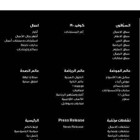
السبّاقون
كوفيد-19
اعمال
سباق الاعمال
آخر المستجدات
أخبار
سباق الاعلام
أشهر رجال الأعمال
سباق الفن
استثمارات وصفقات أعمال
سباق الرياضة
بدايات ناجحة
سباق العلوم
نصائح وإرشادات
سباق الجمال
سباق مختارات
عالم الموضة
عالم الرياضة
عالم الصحة
ستايل هذا الأسبوع
الخيول العربية
صحة و لياقة
عروض أزياء
عالم الكرة
اطباق صحية
اخبار ونصائح
فورمولا 1
ساعات وأكسسوارات
مغامرات
ستايل 101
أخبار ومشاهير الرياضة
عطور
الألعاب الأولمبية
مقابلات وبروفايل
نشاطات مرتقبة
Press Release
الرئيسية
نشاطات الاعمال
News Release
لإعلاناتكم
نشاطات رمضانية
سياسة الخصوصية
نشاطات الرياضة
إتصل بنا
نشاطات الفن
من نحن