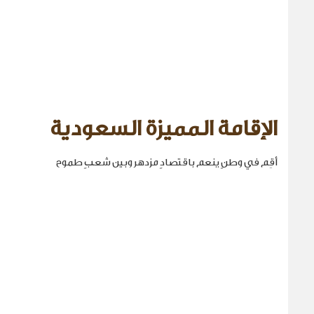
الإقامة المميزة السعودية
أقِم في وطنٍ ينعم باقتصادٍ مزدهر وبين شعبٍ طموح