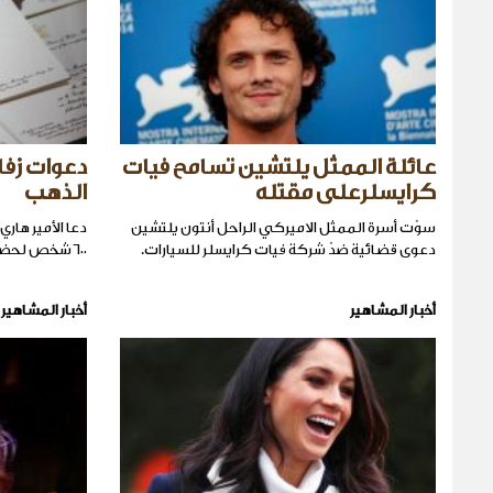
عائلة الممثل يلتشين تسامح فيات
دعوات زفاف
كرايسلرعلى مقتله
الذهب
سوّت أسرة الممثل الاميركي الراحل أنتون يلتشين
دعا الأمير هار
دعوى قضائية ضدّ شركة فيات كرايسلر للسيارات.
٦٠٠شخص لحضور حفل زفافهما.
أخبار المشاهير
أخبار المشاهير