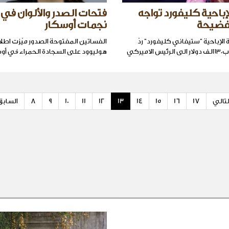
إباحية كليفورد تواجه
فتحات الصدر والألوان في
لفضيحة
نجمات أوسكار
لإباحية "ستيفاني كليفورد" ردّ
الفساتين المفتوحة الصدور ميّزت اطل
رشوة مزعومة ب١٣٠الف دولار الى الرئيس الاميركي
هوليوود على السجادة الحمراء في أوس
لتالي
17
16
15
14
13
12
11
10
9
8
السابق