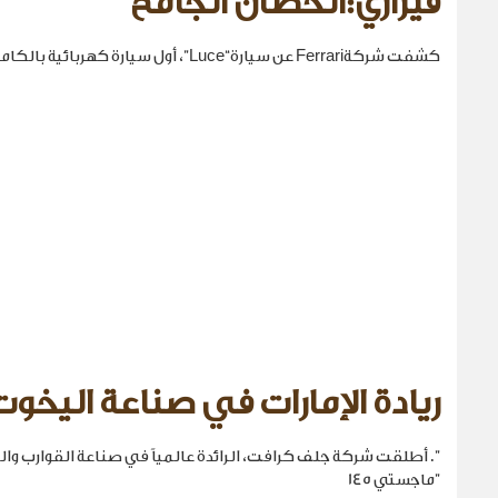
فيراري:الحصان الجامح
كشفت شركةFerrari عن سيارة“Luce”، أول سيارة كهربائية بالكامل في تاريخها.
ريادة الإمارات في صناعة اليخوت
". أطلقت شركة جلف كرافت، الرائدة عالمياً في صناعة القوارب والي
"ماجستي 145