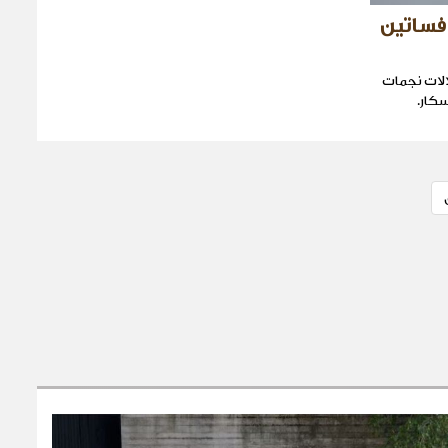
 فساتين
الات نجمات
كار.