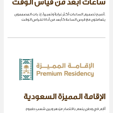
ساعات أبعد من قياس الوقت
.أصبح تصميم الساعات أكثر غرابةً وتعبيراً، إذ بات المصممون
يتعاملون مع قرص الساعة كأبعد من أداة لقياس الوقت
الإقامة المميزة السعودية
أقِم في وطنٍ ينعم باقتصادٍ مزدهر وبين شعبٍ طموح