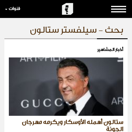
قنوات
بحث - سيلفستر ستالون
أخبار المشاهير
ستالون أهمله الأوسكار ويكرمه مهرجان
الجونة