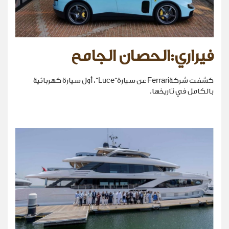
فيراري:الحصان الجامح
كشفت شركةFerrari عن سيارة“Luce”، أول سيارة كهربائية
بالكامل في تاريخها.