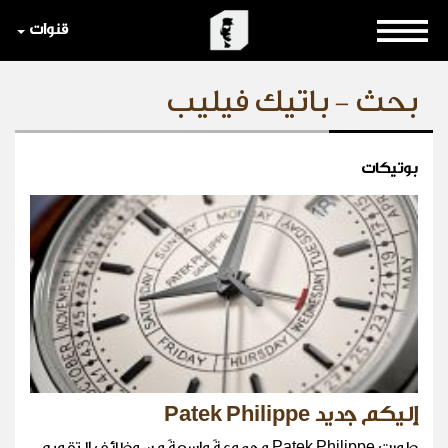
قنوات
بحث - باتيك فيليب
بوتيكات
إليكم جديد Patek Philippe
طورت Patek Philippe مجموعةً واسعةً من وظائف التقويم،