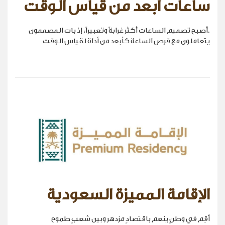
ساعات أبعد من قياس الوقت
.أصبح تصميم الساعات أكثر غرابةً وتعبيراً، إذ بات المصممون
يتعاملون مع قرص الساعة كأبعد من أداة لقياس الوقت
الإقامة المميزة السعودية
أقِم في وطنٍ ينعم باقتصادٍ مزدهر وبين شعبٍ طموح