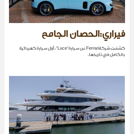
فيراري:الحصان الجامح
كشفت شركةFerrari عن سيارة“Luce”، أول سيارة كهربائية
بالكامل في تاريخها.