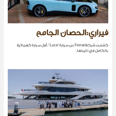
فيراري:الحصان الجامح
كشفت شركةFerrari عن سيارة“Luce”، أول سيارة كهربائية
بالكامل في تاريخها.