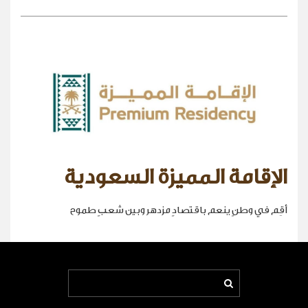
الإقامة المميزة السعودية
أقِم في وطنٍ ينعم باقتصادٍ مزدهر وبين شعبٍ طموح