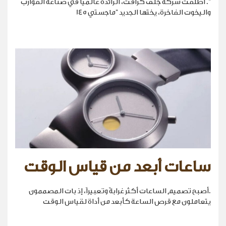
". أطلقت شركة جلف كرافت، الرائدة عالمياً في صناعة القوارب
واليخوت الفاخرة، يختها الجديد "ماجستي 145
ساعات أبعد من قياس الوقت
.أصبح تصميم الساعات أكثر غرابةً وتعبيراً، إذ بات المصممون
يتعاملون مع قرص الساعة كأبعد من أداة لقياس الوقت