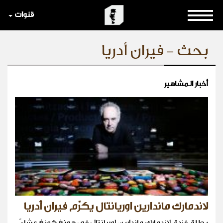
قنوات
بحث - فيران أدريا
أخبار المشاهير
لاندمارك ماندارين اوريانتال يكرّم فيران أدريا
يطلق فندق لاندمارك ماندارين اوريانتال في هونغ كونغ عشاءً