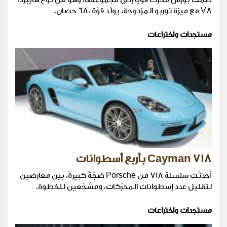
V8 مع ميزة توربو المزدوجة، يولّد قوّة 680 حصان.
مستجدات واختراعات
718 Cayman بأربع أسطوانات
أحدثت سلسلة 718 من Porsche ضجّةً كبيرةً، بين معارضين
لتقليل عدد إسطوانات المحرّكات، ومشجّعين للخطوة.
مستجدات واختراعات