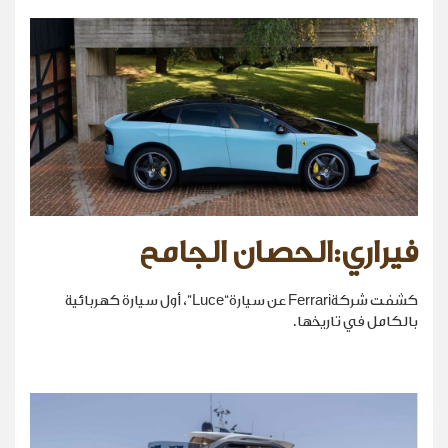
فيراري:الحصان الجامح
كشفت شركةFerrari عن سيارة“Luce”، أول سيارة كهربائية
بالكامل في تاريخها.