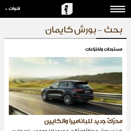
قنوات
بحث - بورش كايمان
مستجدات واختراعات
محرّكٌ جديد للباناميرا والكايين
ضمّت بورش محرّكاً قويّاً إلى مجموعتها، وهو من نوع هايبرد،