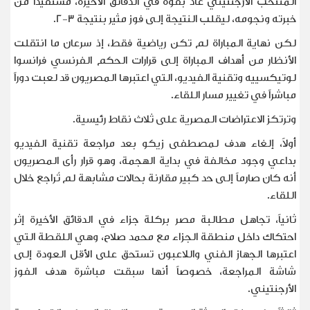
المنتخب الأرجنتيني عاد بقوة في الدقائق الأخيرة، مستفيداً من
خبرته ونجومه، ليقلب النتيجة إلى فوز مثير بنتيجة 3-2
.
لكن نهاية المباراة لم تكن رياضية فقط، إذ سرعان ما انتقلت
الأنظار من أهداف المباراة إلى قرارات الحكم الفرنسي فرانسوا
لوتيكسييه وتقنية الفيديو، التي اعتبرها المصريون قد لعبت دوراً
مباشراً في تغيير مسار اللقاء
.
وترتكز الاعتراضات المصرية على ثلاث نقاط رئيسية
.
أولاً، إلغاء هدف لمصطفى زيكو بعد مراجعة تقنية الفيديو
بداعي وجود مخالفة في بداية الهجمة، وهو قرار رأى المصريون
أنه كان صارماً إلى حد كبير مقارنة بحالات مشابهة لم تُراجع خلال
اللقاء
.
ثانياً، تجاهل مطالبة مصر بركلة جزاء في الدقائق الأخيرة إثر
احتكاك داخل منطقة الجزاء مع محمد صلاح، وهي اللقطة التي
اعتبرها الجهاز الفني واللاعبون تستحق على الأقل العودة إلى
شاشة المراجعة، خصوصاً أنها سبقت مباشرة هدف الفوز
الأرجنتيني
.