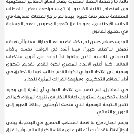
ثالثاً، ما وصفته البعثة المصرية بعدم اتساق المعايير التحكيمية
في استخدام تقنية الفيديو، إذ تمت مراجعة بعض اللقطات
المتعلقة بمصر بدقة كبيرة، بينما لم تُراجع لقطات مشابهة في
الجانب الأرجنتيني، وهو ما عزز شعور المصريين بعدم المساواة
في تطبيق القانون
.
المدرب حسام حسن لم يخف غضبه بعد المباراة، معتبراً أن فريقه
تعرض لـ"ظلم كبير"، فيما أشاد في الوقت نفسه بالأداء
البطولي للاعبيه الذين وقفوا نداً لواحد من أقوى منتخبات
العالم. كما أعلن الاتحاد المصري لكرة القدم تقديم شكوى
رسمية إلى الاتحاد الدولي لكرة القدم طالب فيها بالتحقيق في
أداء الطاقم التحكيمي ومراجعة القرارات المثيرة للجدل
.
في المقابل، لم تصدر عن الاتحاد الدولي أي إشارة إلى وجود
أخطاء تحكيمية تستوجب إعادة النظر في نتيجة المباراة، كما لم
تتغير النتيجة الرسمية التي منحت الأرجنتين بطاقة العبور إلى
الدور ربع النهائي
.
ورغم الجدل، فإن ما قدمه المنتخب المصري في البطولة يبقى
إنجازاً لافتاً. فقد أثبت أنه قادر على منافسة كبار العالم، وأن الفارق