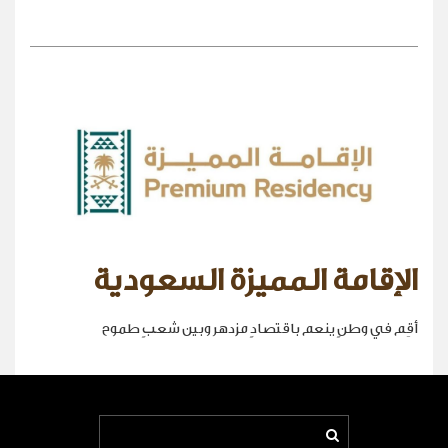
الإقامة المميزة السعودية
أقِم في وطنٍ ينعم باقتصادٍ مزدهر وبين شعبٍ طموح