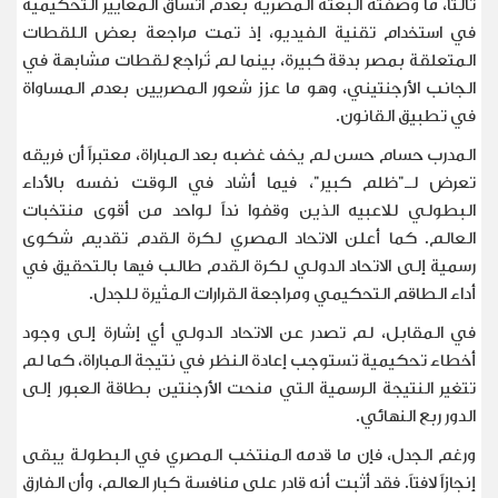
ثالثاً، ما وصفته البعثة المصرية بعدم اتساق المعايير التحكيمية
في استخدام تقنية الفيديو، إذ تمت مراجعة بعض اللقطات
المتعلقة بمصر بدقة كبيرة، بينما لم تُراجع لقطات مشابهة في
الجانب الأرجنتيني، وهو ما عزز شعور المصريين بعدم المساواة
في تطبيق القانون
.
المدرب حسام حسن لم يخف غضبه بعد المباراة، معتبراً أن فريقه
تعرض لـ"ظلم كبير"، فيما أشاد في الوقت نفسه بالأداء
البطولي للاعبيه الذين وقفوا نداً لواحد من أقوى منتخبات
العالم. كما أعلن الاتحاد المصري لكرة القدم تقديم شكوى
رسمية إلى الاتحاد الدولي لكرة القدم طالب فيها بالتحقيق في
أداء الطاقم التحكيمي ومراجعة القرارات المثيرة للجدل
.
في المقابل، لم تصدر عن الاتحاد الدولي أي إشارة إلى وجود
أخطاء تحكيمية تستوجب إعادة النظر في نتيجة المباراة، كما لم
تتغير النتيجة الرسمية التي منحت الأرجنتين بطاقة العبور إلى
الدور ربع النهائي
.
ورغم الجدل، فإن ما قدمه المنتخب المصري في البطولة يبقى
إنجازاً لافتاً. فقد أثبت أنه قادر على منافسة كبار العالم، وأن الفارق