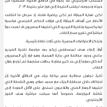
المنتخب الأرجنتيني عاد بقوة في الدقائق الأخيرة، مستفيداً من
خبرته ونجومه، ليقلب النتيجة إلى فوز مثير بنتيجة 3-2
.
لكن نهاية المباراة لم تكن رياضية فقط، إذ سرعان ما انتقلت
الأنظار من أهداف المباراة إلى قرارات الحكم الفرنسي فرانسوا
لوتيكسييه وتقنية الفيديو، التي اعتبرها المصريون قد لعبت دوراً
مباشراً في تغيير مسار اللقاء
.
وترتكز الاعتراضات المصرية على ثلاث نقاط رئيسية
.
أولاً، إلغاء هدف لمصطفى زيكو بعد مراجعة تقنية الفيديو
بداعي وجود مخالفة في بداية الهجمة، وهو قرار رأى المصريون
أنه كان صارماً إلى حد كبير مقارنة بحالات مشابهة لم تُراجع خلال
اللقاء
.
ثانياً، تجاهل مطالبة مصر بركلة جزاء في الدقائق الأخيرة إثر
احتكاك داخل منطقة الجزاء مع محمد صلاح، وهي اللقطة التي
اعتبرها الجهاز الفني واللاعبون تستحق على الأقل العودة إلى
شاشة المراجعة، خصوصاً أنها سبقت مباشرة هدف الفوز
الأرجنتيني
.