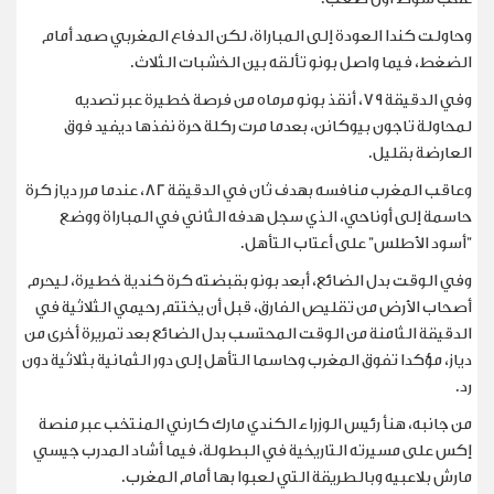
وحاولت كندا العودة إلى المباراة، لكن الدفاع المغربي صمد أمام
الضغط، فيما واصل بونو تألقه بين الخشبات ⁠الثلاث.
وفي الدقيقة 79، أنقذ بونو مرماه من فرصة خطيرة عبر تصديه
لمحاولة تاجون بيوكانن، بعدما مرت ركلة حرة نفذها ديفيد فوق
العارضة بقليل.
وعاقب المغرب منافسه بهدف ثان في الدقيقة 82، عندما مرر دياز كرة
حاسمة إلى أوناحي، الذي سجل هدفه الثاني في المباراة ووضع
"أسود الأطلس" على أعتاب التأهل.
وفي الوقت بدل الضائع، أبعد بونو بقبضته كرة كندية خطيرة، ليحرم
أصحاب الأرض من تقليص الفارق، قبل أن يختتم رحيمي الثلاثية في
الدقيقة الثامنة من الوقت المحتسب بدل الضائع بعد تمريرة أخرى من
⁠دياز، مؤكدا تفوق المغرب وحاسما التأهل إلى دور الثمانية بثلاثية دون
رد.
من جانبه، هنأ رئيس الوزراء الكندي مارك كارني المنتخب عبر منصة
إكس على مسيرته التاريخية في البطولة، فيما أشاد المدرب جيسي
مارش بلاعبيه وبالطريقة التي لعبوا بها أمام المغرب.