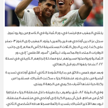
يلتقي المغرب مع فرنسا في دور الثمانية في التاسع من يوليو تموز.
سجل عز الدين أوناحي هدفين رائعين ليقود المغرب إلى الفوز 3-صفر
على كندا، إحدى الدول الثلاث المستضيفة لكأس العالم إلى جانب
الولايات المتحدة والمكسيك، ليتأهل "أسود الأطلس" إلى دور
الثمانية ويواصلوا مسيرتهم نحو معادلة إنجازهم التاريخي في نسخة
2022 عندما بلغوا الدور قبل النهائي.
وبعد مرور خمس دقائق من بداية الشوط الثاني، أطلق أوناحي تسديدة
أرضية من على حدود منطقة الجزاء سكنت الشباك، مستفيدا من
ركلة حرة نفذها أشرف حكيمي من الجهة اليمنى.
وفي الدقيقة 82، شق براهيم دياز طريقه داخل منطقة الجزاء متجاوزا
أكثر من مدافع، قبل أن يمرر الكرة إلى أوناحي في منتصف المنطقة،
ليودعها ‌الأخير الشباك بتسديدة رائعة مسجلا هدفه الشخصي الثاني.