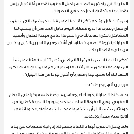
الفنية التي يتمتع بها لاعبوه، واصل المغرب تقدمه بثقة فريق يؤمن
بقدرته على تحقيق إنجاز جديد في البطولة.
وعن ذلك قال أوناحي "كما قلت لك من قبل، نحن نعرف إلى أين نريد
أن نصل ونعرف ما الذي نفعله. اليوم حاول المنافس أن يسبب لنا
المشاكل، لكن الحمد لله في الشوط الثاني وجدنا الحلول وأنهينا
المباراة بنتيجة 3-صفر. كما أود أن أشكر جميع اللاعبين الذين يدخلون
من على مقاعد البدلاء.
"وكما قلت للاعبين في غرفة الملابس، نحن 26 لاعبا؛ هناك من يبدأ
المباراة، وهناك من يدخل أثناءها وينجز المهمة المطلوبة منه. لكن
الحمد لله، أنا سعيد جدا وفخور بأن ‌أكون جزءا ⁠من هذا الجيل".
* بونو يتألق ويحبط كندا
بدأت كندا المباراة بقوة أمام جماهيرها وضغطت مبكرا على الدفاع
المغربي. وفي الدقيقة السادسة، تصدى بونو لتسديدة خطيرة من
جوناثان ديفيد، قبل أن ينقذ مرماه مجددا بقدمه أمام محاولة تاني
أولواسيي بعد أربع دقائق.
ولم يدخل المغرب أجواء اللقاء بسهولة، إذ واجه صعوبات في بناء
الهجمات والاحتفاظ بالكرة، كما تلقى ضربة مبكرة بخروج صيباري،