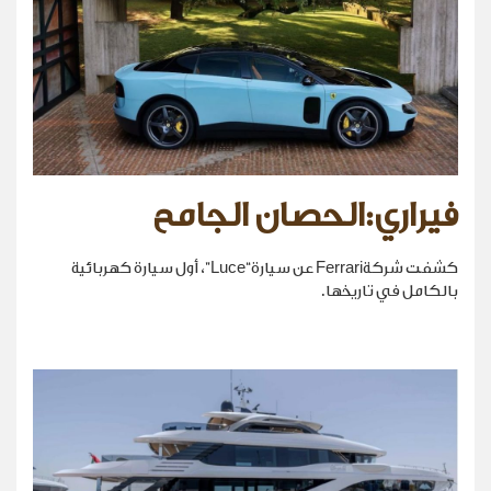
فيراري:الحصان الجامح
كشفت شركةFerrari عن سيارة“Luce”، أول سيارة كهربائية
بالكامل في تاريخها.