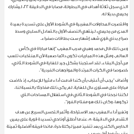
الذي سجل ثلاثة أهداف في البطولة، مصابا في الدقيقة 22، ليشارك
رحيمي بديلا له.
واقتصرت المحاولات المغربية في الشوط الأول على تسديدة بعيدة
المدى من رحيمي، لينتهي النصف الأول بالتعادل السلبي وسط
صراع بدني قوي شهد إشهار ست بطاقات صفراء.
وعن ذلك قال محمد وهبي مدرب المغرب "إنها مباراة في كأس
العالم، ومثل هذه المباريات تكون دائما صعبة لأن المنتخبات تلعب
من أجل البقاء. لقد استجبنا بشكل جيد للغاية في الشوط الثاني،
خصوصا في الكرات المرتدة ⁠والمواجهات الفردية".
وأضاف "يجب أن أعترف بأن كندا قدمت أداء مثيرا للإعجاب، إذ خاضت
مباراة على مستوى عال للغاية. لم يكن ذلك مفاجئا بالنسبة لنا،
لكننا نجحنا في الشوط الثاني في استغلال المساحات التي
تركوها، وكان ذلك هو مفتاح الفوز".
وتغير أداء المغرب بعد الاستراحة، وأثمر التحسن السريع عن هدف
التقدم في الدقيقة 50، عندما أطلق أوناحي تسديدة قوية على يمين
الحارس الكندي بعد تنفيذ مميز لركلة حرة، مانحا فريقه أفضلية ثمينة
عقب شوط أول صعب.