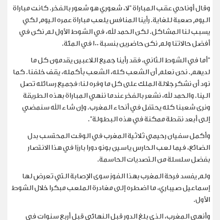
وقال أوناحي عقب المباراة "لا، شعوري هو شعور بالفخر. كانت مباراة
اليوم صعبة للغاية. رأينا المنافس يلعب مباراة عمره اليوم لكي
يسبب لنا المشاكل. لكن الحمد لله، في الشوط الأول لم نكن في
أفضل حالاتنا ولم نكن حاضرين بنسبة 100 في المئة.
"أما في الشوط الثاني، فقد رأينا جميع اللاعبين يقدمون كل ما
لديهم. نحن نعلم أن الشعب كله، الشعب بأكمله، يقف خلفنا. كما
نود أن نشكر جلالة الملك على كل ما وفره لنا؛ فجميع رسائله تصل
الينا. والحمد لله، نشعر بالفخر عندما ننهي المباراة بهذه الطريقة
ونرى شعبنا كله يحتفل في أنحاء المغرب. وإن شاء الله سنمضي
إلى أبعد نقطة ممكنة في هذه البطولة".
وأكمل سفيان رحيمي ثلاثية المغرب في الوقت المحتسب بدل
الضائع، فيما لعب الحارس ياسين بونو دورا بارزا في هذا الانتصار
بفضل سلسلة من التصديات الحاسمة.
ولم يفسد فرحة المغرب بهذا الفوز سوى الإصابة التي تعرض لها
إسماعيل صيباري، ما اضطره إلى ⁠مغادرة الملعب مبكرا خلال الشوط
الأول.
وأنهى المغرب، الذي بلغ الدور قبل النهائي قبل أربع سنوات في