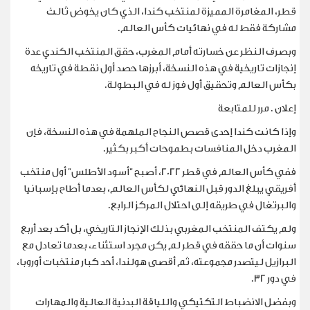
قطر، المغامرة المميزة لمنتخب كندا، الذي كان يخوض ثالث
مشاركة فقط له في نهائيات كأس العالم.
وبصرف النظر عن خسارته أمام المغرب، حقق المنتخب الكندي عدة
إنجازات تاريخية في هذه النسخة، أبرزها حصد أول نقطة في تاريخه
بكأس العالم وتحقيق أول فوز له في البطولة.
إعلان . مرر للمتابعة
وإذا كانت كندا إحدى قصص النجاح الملهمة في هذه النسخة، فإن
المغرب دخل المنافسات بطموحات أكبر بكثير.
ففي كأس العالم في قطر 2022، أصبح "أسود الأطلس" أول منتخب
أفريقي يبلغ الدور قبل النهائي لكأس العالم، بعدما أطاح بإسبانيا
والبرتغال في طريقه إلى احتلال المركز الرابع.
ولم يكتف المنتخب المغربي بذلك الإنجاز التاريخي، بل أكد بعد أربع
سنوات أن ما حققه في قطر لم يكن مجرد استثناء، بعدما تعادل مع
البرازيل ليتصدر مجموعته، ثم أقصى هولندا، أحد كبار منتخبات أوروبا،
في دور 32.
وبفضل الانضباط التكتيكي واللياقة البدنية العالية والمهارات