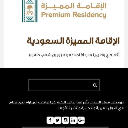
الإقامة المميزة السعودية
أقِم في وطنٍ ينعم باقتصادٍ مزدهر وبين شعبٍ طموح
تزودكم مجلة السباق بآخر اخبار عالم الكرة كما تواكب المباراة التي تقام
في الدول العربية والاجنبية وتنشر نتائجها.