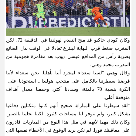
وكان كودي خاكبو قد منح التقدم لهولندا في الدقيقة 72، لكن
المغرب ضغط قرب النهاية لينتزع تعادلا في الوقت بدل الضائع
بضربة رأس من المدافع عيسى ديوب بعد ​مغامرة هجومية من
المدرب محمد وهبي
.
وقال وهبي "لسنا سعداء لمجرد أننا تأهلنا. نحن سعداء لأننا
فرضنا سيطرتنا بالكامل على منتخب هولندا... استحوذنا على ​
الكرة بنسبة 70 بالمئة، وسددنا أكثر، وحققنا معدل أهداف
متوقعة أعلى
.
"
لقد سيطرنا على المباراة. صحيح أنهم كانوا متكتلين دفاعيا
بشكل ⁠كبير، ولم تتوفر لنا مساحات كثيرة. لكننا تحلينا بالصبر،
وكان ذلك مهما لأنهم في مثل هذا النوع من المباريات قادرون
على معاقبتك فورا. لم ​نكن نريد الوقوع في الأخطاء نفسها التي