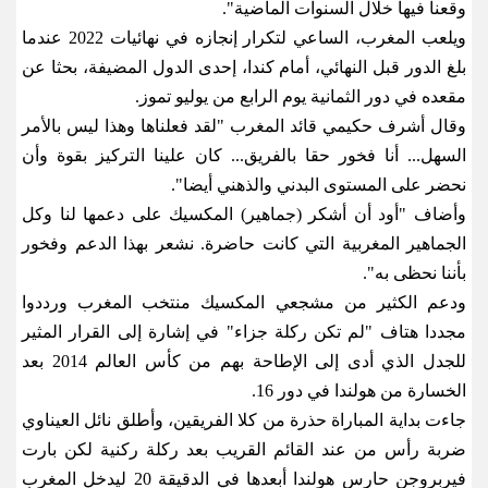
وقعنا فيها خلال السنوات الماضية
".
ويلعب المغرب، الساعي لتكرار إنجازه في نهائيات 2022 عندما
بلغ الدور قبل النهائي، أمام كندا، ​إحدى الدول المضيفة، بحثا عن
مقعده في دور الثمانية يوم الرابع من يوليو تموز
.
وقال أشرف حكيمي قائد المغرب "لقد فعلناها وهذا ليس بالأمر
السهل... أنا فخور حقا بالفريق... كان علينا التركيز بقوة وأن
نحضر على المستوى البدني والذهني أيضا
".
وأضاف "أود أن أشكر (جماهير) المكسيك على دعمها لنا وكل
الجماهير المغربية التي كانت حاضرة. نشعر بهذا الدعم وفخور
بأننا نحظى به
".
ودعم ​الكثير من مشجعي المكسيك منتخب المغرب ورددوا
مجددا هتاف "لم تكن ركلة جزاء" في إشارة إلى القرار المثير
للجدل الذي أدى إلى الإطاحة بهم من كأس ​العالم 2014 بعد
الخسارة من هولندا في دور 16
.
جاءت بداية المباراة حذرة من كلا الفريقين، وأطلق نائل العيناوي
ضربة رأس من عند القائم القريب بعد ركلة ركنية لكن ‌بارت
فيربروجن ⁠حارس هولندا أبعدها في الدقيقة 20 ليدخل المغرب