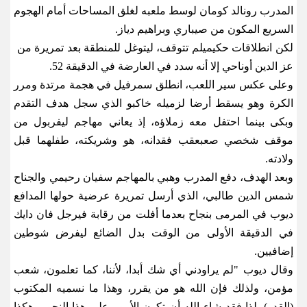
المدرب رونالد كومان لوسط ملعبه لغلق المساحات أمام الهجوم
السريع المكون من صيباري وبراهيم دياز
.
لكن انطلاقات حكيمي​لم تتوقف، ليتوغل للمنطقة بعد تمريرة من ​
عز الدين أوناحي إلا أنه ⁠سدد في العارضة في الدقيقة 52
.
وعلى عكس سير اللعب، انطلق سمرفيل في هجمة مرتدة ومرر
الكرة وهو يسقط أرضا لزميله خاكبو الذي سجل هدف التقدم
وبكى بينما احتفل معه زملاؤه، إذ يعاني مهاجم ليفربول من
موقف شخصي صعب​عقب فقدانه، هو وشريكته، طفلهما قبل
ولادته
.
وبعد الهدف، دفع المدرب وهبي بالمهاجم سفيان رحيمي والجناح
شمس الدين طالبي، الذي ​أرسل تمريرة عرضية حولها ⁠المدافع
ديوب في المرمى بنجاح بعدما أفلت من رقابة فيرجل فان دايك
في الدقيقة الأولى من الوقت بدل الضائع ليفرض شوطين
إضافيين
.
وقال ديوب "لم يراودني أي شك أبدا، لأننا، كما تعلمون، شعب
مؤمن، ولذلك فإن الله هو من يقرر، وهذا ما نسميه المكتوب
(القدر). لذا فقد شاء الله أن تكون الأمور على هذا النحو، وهكذا