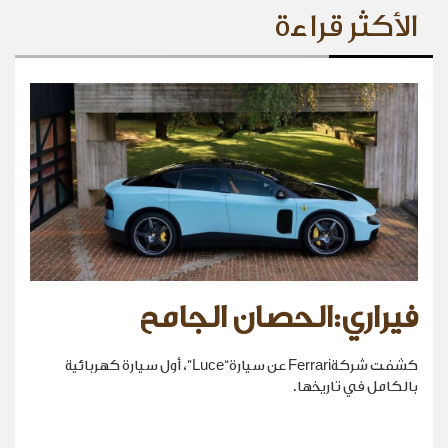
الأكثر قراءة
فيراري:الحصان الجامح
كشفت شركةFerrari عن سيارة“Luce”، أول سيارة كهربائية
بالكامل في تاريخها.