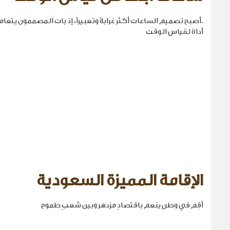
.أصبح تصميم الساعات أكثر غرابةً وتعبيراً، إذ بات المصممون يتع
أداة لقياس الوقت
الإقامة المميزة السعودية
أقِم في وطنٍ ينعم باقتصادٍ مزدهر وبين شعبٍ طموح