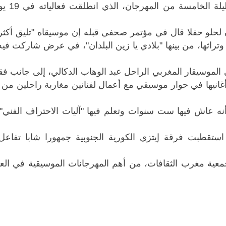
جمهورا من فئات عمر
حلو حفلا قال في مؤتمر صحفي قبله إن موسيقاه "تليق أكثر 
وتراثها، من بينها "بلادي يا زين البلدان"، ​في عرض شاركت في
لى الموسيقار المغربي الراحل عبد الوهاب الدكالي، إلى جانب 
أغانيها في حوار موسيقي مع أعمال لفنانين مغاربة ​راحلين من ب
أنه عاش فيها ست سنوات وتعلم ​فيها "آليات الاحتراف الفني"
قطبت فرقة إيتزي الكورية الجنوبية جمهورا شابا تفاعل م
عام 2001 وتنظمه جمعية مغرب الثقافات، ​من أهم المهرجانات الموسيقية في ا