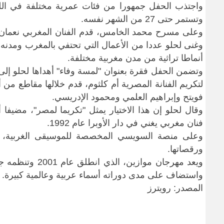
واجتذب الحفل
وتستمر حتى 27 من ​الشهر نفسه
.
وعلى مسرح محمد الخامس، قدم الفنان المغربي نعمان ل
وغنى لحلو عددا من الأعمال ​التي تحتفي بالمغرب ومدنه 
أنماطا تراثية من مدن مغربية مختلفة
.
وتضمن الحفل ‌فقرة
بعنوان "لمسة وفاء" أهداها لحلو إ
لتكريم الفنانة المصرية أم كلثوم، قدم خلالها مقاطع من 
فويتح وإبراهيم
العلمي ومحمود الإدريسي
.
وقال لحلو إن هذا الاختيار يمثل "تكريما لمصر"، مضيفا 
فنان مغربي يغني ​في
دار الأوبرا عام 1992
.
وعلى منصة السويسي المخصصة للموسيقى الغربية، است
ورقصاتها
.
ويعد مهرجان موازين،
الذي انطلق ​
واستضاف على مدى دوراته أسماء عربية وعالمية ​كبيرة
.
المصدر: رويترز