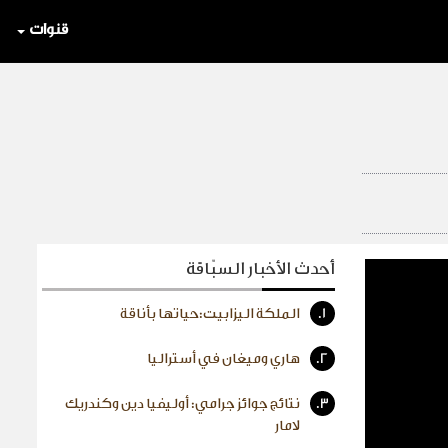
قنوات
أحدث الأخبار السبّاقة
1.
الملكة اليزابيت:حياتها بأناقة
2.
هاري وميغان في أستراليا
3.
نتائج جوائز جرامي: أوليفيا دين وكندريك
لامار