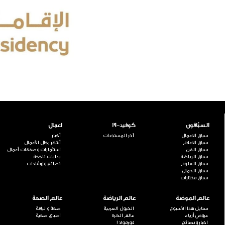
السبّاقون
كوفيد-19
اعمال
سباق الاعمال
آخر المستجدات
أخبار
سباق الاعلام
أشهر رجال الأعمال
سباق الفن
استثمارات وصفقات أعمال
سباق الرياضة
بدايات ناجحة
سباق العلوم
نصائح وإرشادات
سباق الجمال
سباق مختارات
عالم الموضة
عالم الرياضة
عالم الصحة
ستايل هذا الأسبوع
الخيول العربية
صحة و لياقة
عروض أزياء
عالم الكرة
اطباق صحية
اخبار ونصائح
فورمولا 1