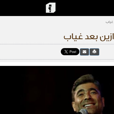
 غياب
زين بعد غياب