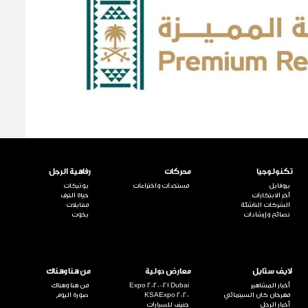
تكنولوجيا
محركات
رفاهية الرجل
بروفايل
مستجدات واختراعات
بوتيكات
آخر الابتكارات
حياة الترف
الشركات الناشئة
مقابلات
نصائح وإرشادات
يخوت
لايف ستايل
معارض دولية
من هنا وهناك
أخبار المشاهير
Expo 2020-21 Dubai
من هنا وهناك
مهرجان كان السينمائي
KSAExpo 2020
صورة اليوم
أخبار الرجل
جنيف للسيارات