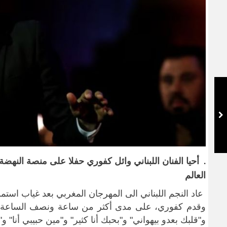
أحيا الفنان اللبناني وائل كفوري حفلا على منصة النه
.
العالم
عاد النجم اللبناني الى المهرجان المغربي ‌بعد غياب اس
وقدم كفوري، على مدى أكثر من ساعة ونصف الساعة، مجم
و"قلبك بعدو ​بيهواني" و"بحبك أنا كثير" و"مين حبيبي أنا" 