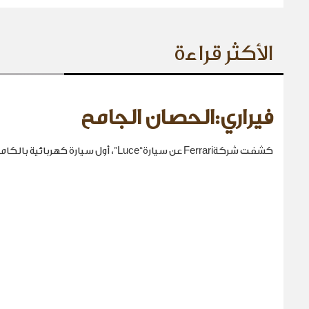
الأكثر قراءة
فيراري:الحصان الجامح
كشفت شركةFerrari عن سيارة“Luce”، أول سيارة كهربائية بالكامل في تاريخها.