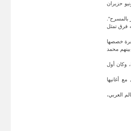
ية مختلفة في الليلة الخامسة من المهرجان، ​الذي انطلقت فعالياته في 19 يونيو حزيران
بالمسرح".
ه فرق تمثل
فقرة خصصها
ينهم ​محمد
، وكان أول
ع أغانيها
لعالم العربي،