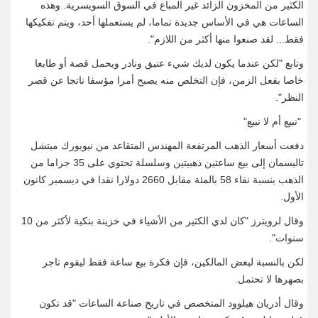
الكثير من المخزون الزائد غير المباع في السوق السويسرية. وهذه
الساعات هي في الأساس جديدة تماما، لم يستعملها أحد، ويتم تفكيكها
فقط... لقد صنعوا منها أكثر من اللازم".
وتابع "لكن عندما يكون لديك ⁠شيء عتيق ونادر ويحمل قصة أو طابعا
خاصا بفعل الزمن، فإن التخلص منه يصبح أمرا مؤسفا ناتجا عن قصر
النظر".
"نبيع أم لا نبيع"
دفعت أسعار الذهب المرتفعة المهندس المتقاعد من نيويورك ميتشل
تاليسمان إلى بيع ساعتين ذهبيتين وسلسلة تحتوي على 35 جراما من
الذهب بنسبة نقاء 58 بالمئة مقابل ⁠2660 دولارا نقدا في ديسمبر كانون
الأول.
وقال لرويترز "كان لدي الكثير من الأشياء في خزينة بنكية لأكثر من 10
سنوات".
لكن بالنسبة لبعض المالكين، فإن فكرة بيع ساعة فقط ليقوم تاجر
بصهرها لا تحتمل.
وقال أدريان هيلوود المتخصص في تاريخ صناعة الساعات "قد تكون