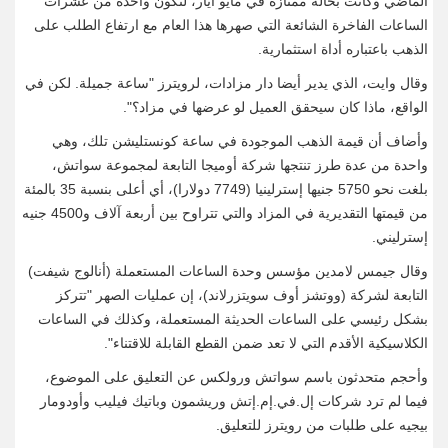
الماضي وكانت بحالة ممتازة في مايو أيار، لتكون واحدة من عشرات
الساعات الفاخرة الشائعة التي صهرها هذا العام مع ارتفاع الطلب على
الذهب باعتباره أداة استثمارية.
وقال وايت، الذي يدير أيضا دار مزادات، لرويترز "ساعة جميلة. لكن في
الواقع، ماذا كان ⁠سيحقق العميل لو عرضها في مزاد؟".
وأضاف أن قيمة الذهب الموجودة في ساعة كونستليشن تلك، وهي
واحدة من عدة طرز تنتجها شركة أوميجا التابعة لمجموعة سواتش،
بلغت نحو 5750 جنيها إسترلينيا (7749 دولارا)، أي أعلى بنسبة 35 بالمئة
من قيمتها التقديرية في المزاد والتي تتراوح بين أربعة آلاف و4500 جنيه
إسترليني.
وقال جيمس لامدين مؤسس وحدة الساعات المستعملة (أنالوج شيفت)
التابعة لشركة (ووتشز أوف سويتزرلاند)، إن عمليات الصهر "تتركز
بشكل رئيسي على الساعات الحديثة المستعملة، وكذلك في الساعات
الكلاسيكية الأقدم التي لا تعد ضمن القطع القابلة للاقتناء".
وأحجم متحدثون باسم سواتش ورولكس عن التعليق على الموضوع،
فيما لم ترد شركات إل.في.إم.إتش وريشمون وباتيك فيليب وأودومار
بيجيه على طلبات من رويترز للتعليق.