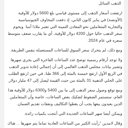
الذهب السائل
ارتفعت أسعار الذهب إلى مستوى قياسي بلغ 5600 دولار للأوقية
(الأونصة) في يناير كانون الثاني، إذ دفعت المخاوف الجيوسياسية
والتجارية المتعاملين نحو المعادن الثمينة التي تعتبر ملاذا آمنا. ويحوم
سعر الذهب حاليا حول 4200 دولار للأوقية، أي ما يقارب ضعف متوسط
‌سعره في ⁠عام 2024.
ومع ذلك، لم يتحرك سعر السوق للساعات المستعملة بنفس الطريقة.
ولا توجد أرقام رسمية توضح عدد الساعات الفاخرة التي يجري صهرها.
وتشير بيانات مجلس الذهب العالمي إلى أن إجمالي إعادة تدوير الذهب
في الربع الأول ارتفع خمسة بالمئة إلى 366 طنا، في حين ارتفع الطلب
على الحلي الذهبية 31 بالمئة من حيث القيمة ليصل إلى 47 مليار دولار.
ومع توقع وصول سعر الذهب إلى ما بين 5400 و6300 دولار للأوقية هذا
العام، ستستمر الضغوط لتفكيك بعض الساعات، خاصة وأن المتعاملين
الذين يعيدون بيعها يجب ⁠أن يغطوا التكاليف ونفقات تقديم الضمان.
ويمكن أيضا صهر الساعات الجديدة التي أنتجت بكميات زائدة.
وقال لامدين "رأيت الكثير من الساعات العادية تماما يتم صهرها ... هناك