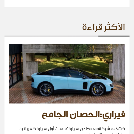
الأكثر قراءة
فيراري:الحصان الجامح
كشفت شركةFerrari عن سيارة“Luce”، أول سيارة كهربائية