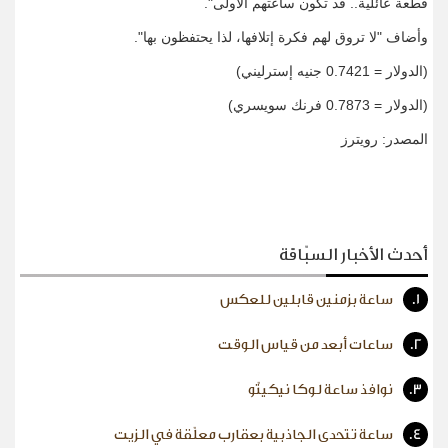
قطعة عائلية.. قد تكون ساعتهم الأولى".
وأضاف "لا تروق لهم فكرة إتلافها، لذا يحتفظون بها".
(الدولار = 0.7421 جنيه إسترليني)
(الدولار = 0.7873 فرنك سويسري)
المصدر: رويترز
أحدث الأخبار السبّاقة
1.
ساعة بزمنين قابلين للعكس
2.
ساعات أبعد من قياس الوقت
3.
نوافذ ساعة لوكا نيكيتّو
4.
ساعة تتحدى الجاذبية بعقارب معلّقة في الزيت