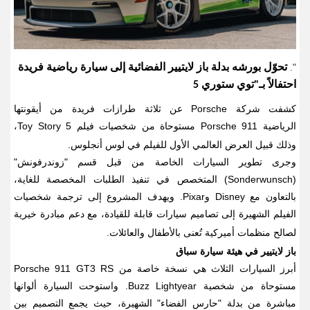
".
تحوّل
بورشه بدلة باز لايتيير الفضائية إلى سيارة رياضية فريدة
احتفالاً بـ"توي ستوري 5
كشفت شركة
Porsche
عن ثلاثة طرازات فريدة من أيقونتها
الرياضية
Porsche 911
مستوحاة من شخصيات فيلم
Toy Story 5
،
وذلك قبيل العرض العالمي الأول للفيلم في لوس أنجلوس
.
وجرى تطوير السيارات الخاصة من قبل قسم "زوندرفونش
"
(Sonderwunsch)
المتخصص في تنفيذ الطلبات المخصصة للغاية،
بالتعاون مع
Disney
و
Pixar.
ويهدف المشروع إلى ترجمة شخصيات
الفيلم الشهيرة إلى تصاميم سيارات قابلة للقيادة، مع دعم مبادرة خيرية
لصالح منظمات أميركية تُعنى بالأطفال والعائلات
.
باز لايتيير في هيئة سيارة سباق
أبرز السيارات الثلاث هي نسخة خاصة من
Porsche 911 GT3 RS
مستوحاة من شخصية
Buzz Lightyear.
واستوحت السيارة ألوانها
مباشرة من بدلة "حارس الفضاء" الشهيرة، حيث يجمع التصميم بين