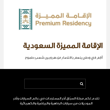
الإقامة المميزة السعودية
أقِم في وطنٍ ينعم باقتصادٍ مزدهر وبين شعبٍ طموح
تقدم لكم مجلة السبّاق آخر المستجدات في عالم السيارات وآخر
الموديلات من سيارات الرفاهية والرياضية والكهربائية