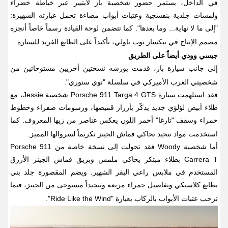
في الداخل، يستمر حضور شخصية باز لايتيير عبر خياطة خضراء
ولمسات جلدية بنفسجية وعتبات أبواب مضاءة تحمل عبارته الشهيرة:
"إلى ما لا نهاية... وما بعدها". كما تتضمن لوحة القيادة رسماً خاصاً أنجزه
مصمم الإنتاج في بيكسار بوب باولي، تأكيداً على الطابع الفريد للسيارة
.
جيسي وودي أيضاً على الطريق
إلى جانب سيارة باز، قدمت بورشه نسختين أخريين مستوحاتين من
شخصيتي الغرب الأميركي في سلسلة "توي ستوري
".
فقد استلهمت سيارة
Porsche 911 Targa 4 GTS
شخصية
Jessie
، مع
طلاء أبيض لؤلؤي جديد يذكّر بأزرار قميصها، ورسومات صفراء وخطوط
حمراء وسقف "تارغا" أحمر اللون يعكس عناصر من زيها المعروف. كما
استخدمت مواد تنجيد تحاكي قماش الجينز تكريماً لسروالها المميز
.
أما شخصية
Woody
فقد تحولت إلى نسخة خاصة من
Porsche 911
Carrera T
بطلاء مبتكر يحاكي ملمس وبريق قماش الجينز الأزرق
المستخدم في ملابس راعي البقر الشهير. ويضم المقصورة جلد بني
بطابع كلاسيكي وتفاصيل حمراء مربعة وتنجيداً مستوحى من الجينز، فيما
ترحب عتبات الأبواب بالركاب بعبارة
"Ride Like the Wind".