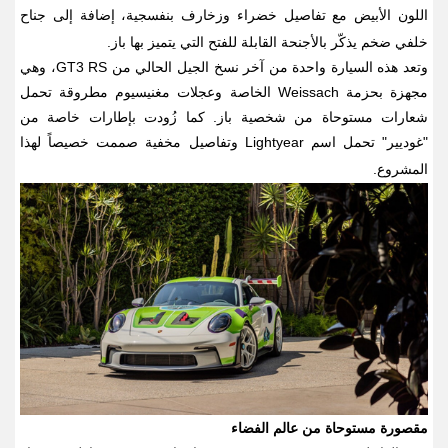
اللون الأبيض مع تفاصيل خضراء وزخارف بنفسجية، إضافة إلى جناح
خلفي ضخم يذكّر بالأجنحة القابلة للفتح التي يتميز بها باز
.
وتعد هذه السيارة واحدة من آخر نسخ الجيل الحالي من
GT3 RS
، وهي
مجهزة بحزمة
Weissach
الخاصة وعجلات مغنيسيوم مطروقة تحمل
شعارات مستوحاة من شخصية باز. كما زُودت بإطارات خاصة من
"غوديير" تحمل اسم
Lightyear
وتفاصيل مخفية صممت خصيصاً لهذا
المشروع
.
مقصورة مستوحاة من عالم الفضاء