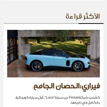
الأكثر قراءة
فيراري:الحصان الجامح
كشفت شركةFerrari عن سيارة“Luce”، أول سيارة كهربائية
بالكامل في تاريخها.