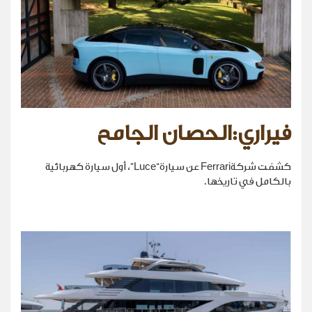
فيراري:الحصان الجامح
كشفت شركةFerrari عن سيارة“Luce”، أول سيارة كهربائية
بالكامل في تاريخها.