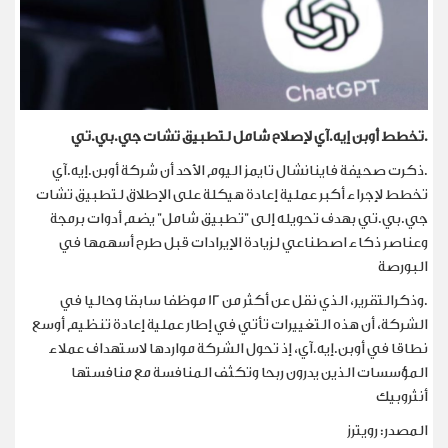
.تخطط أوبن إيه.آي لإصلاح شامل لتطبيق تشات جي.بي.تي
.ذكرت صحيفة فاينانشال تايمز اليوم الأحد أن شركة ‌أوبن.إيه.آي
تخطط لإجراء أكبر عملية إعادة هيكلة على الإطلاق لتطبيق تشات
جي.بي.تي بهدف تحويله إلى "تطبيق شامل" ⁠يضم أدوات برمجة
وعناصر ذكاء اصطناعي لزيادة الإيرادات قبل طرح أسهمها في
البورصة
.وذكرالتقرير، الذي نقل عن أكثر من 12 موظفا سابقا وحاليا في
‌الشركة، ⁠أن هذه التغييرات تأتي في إطار عملية إعادة تنظيم أوسع
نطاقا في ⁠أوبن.إيه.آي، إذ تحول الشركة مواردها لاستهداف عملاء
المؤسسات الذين ⁠يدرون ربحا وتكثف المنافسة مع منافستها
أنثروبيك
المصدر: رويترز