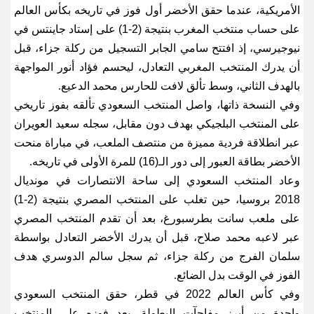
الأمريكية، عندما حقق الأخضر أول فوز في تاريخه بكأس العالم
على حساب منتخب المغرب بنتيجة (2-1) على إستاد جاينتس في
نيوجيرسي، إذ افتتح سامي الجابر التسجيل من ركلة جزاء، قبل
أن يدرك المنتخب المغربي التعادل، ليحسم فؤاد أنور المواجهة
بالهدف الثاني، وسط تألق لافت للحارس محمد الدعيع
.
وفي النسخة ذاتها، واصل المنتخب السعودي تألقه بفوز تاريخي
على المنتخب البلجيكي بهدف دون مقابل، سجله سعيد العويران
عبر انطلاقة فردية مميزة من منتصف الملعب، في مباراة منحت
الأخضر بطاقة العبور إلى دور الـ(16) للمرة الأولى في تاريخه
.
وعاد المنتخب السعودي إلى ساحة الانتصارات في مونديال
2018 بروسيا، حين تغلب على المنتخب المصري بنتيجة (2-1)
على ملعب سانت بطرسبورغ، بعد أن تقدم المنتخب المصري
عبر لاعبه محمد صلاح، قبل أن يدرك الأخضر التعادل بواسطة
سلمان الفرج من ركلة جزاء، ثم سجل سالم الدوسري هدف
الفوز في الوقت بدل الضائع
.
وفي كأس العالم 2022 في قطر، حقق المنتخب السعودي
واحدة من أبرز مفاجآت البطولة، بعد فوزه على المنتخب