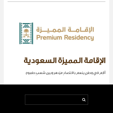
الإقامة المميزة السعودية
أقِم في وطنٍ ينعم باقتصادٍ مزدهر وبين شعبٍ طموح