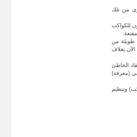
في الساعة، أي أقوى من تلك
ون للكواكب
مقنعة
.
 طويلة من
الآن بغلاف
قاد الخاطئ
في (معرفة)
ب) وتنظيم