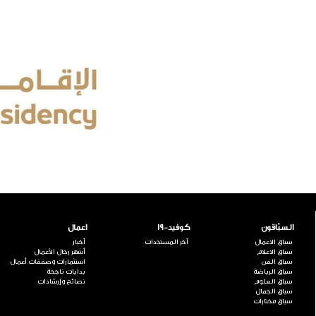
السبّاقون
كوفيد-19
اعمال
سباق الاعمال
آخر المستجدات
أخبار
سباق الاعلام
أشهر رجال الأعمال
سباق الفن
استثمارات وصفقات أعمال
سباق الرياضة
بدايات ناجحة
سباق العلوم
نصائح وإرشادات
سباق الجمال
سباق مختارات