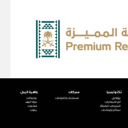
تكنولوجيا
محركات
رفاهية الرجل
بروفايل
مستجدات واختراعات
بوتيكات
آخر الابتكارات
حياة الترف
الشركات الناشئة
مقابلات
نصائح وإرشادات
يخوت