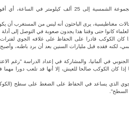
وتصل سرعات الرياح على الكواكب السبعة خارج المجموعة الشمسية إلى 25 ألف كيلومتر 
لات مغناطيسية، ​يرى الباحثون أنه ليس من ​المستغرب أن يك
لعلماء كانوا حتى وقتنا هذا يجدون صعوبة في التوصل إلى أدلة 
ذا كان الكوكب قادرا على الحفاظ على غلافه ​الجوي لفترات
ي، لكنه فقده قبل ​مليارات السنين بعد أن
برد باطنه، وأصبح 
الجنوبي في ألمانيا، والمشاركة في إعداد الدراسة "رغم الاعت
إذا كان الكوكب صالحا للعيش، إلا أنها قد تلعب دورا مهما 
الجوي الذي يساعد في الحفاظ ​على الضغط على سطح (الكوك
 السطح
".