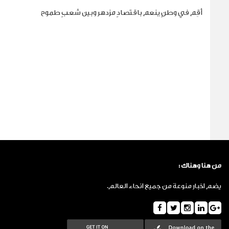
أقِم في وطنٍ ينعم باقتصادٍ مزدهر وبين شعبٍ طموح
من هنا وهناك :
يضم اخبار منوعة من جميع انحاء العالم.