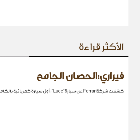
الأكثر قراءة
فيراري:الحصان الجامح
كشفت شركةFerrari عن سيارة“Luce”، أول سيارة كهربائية بالكامل في تاريخها.