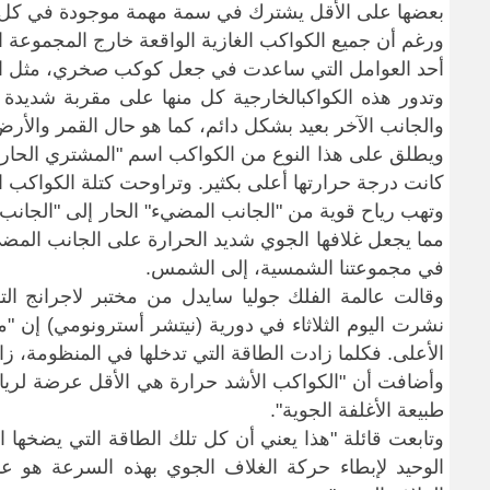
بعضها على الأقل يشترك في سمة مهمة موجودة في كل كو
ورغم أن جميع الكواكب الغازية الواقعة خارج المجموعة ا
أحد العوامل التي ساعدت في جعل كوكب صخري، مثل الأ
وتدور هذه الكواكب​الخارجية كل منها على مقربة شديدة
والجانب الآخر ​بعيد بشكل دائم، كما هو حال القمر والأر
ويطلق على هذا النوع من الكواكب اسم "المشتري الحار"
كانت درجة حرارتها أعلى بكثير. وتراوحت كتلة الكواكب الس
وتهب رياح قوية من "الجانب المضيء" الحار إلى "الجانب 
مما يجعل غلافها الجوي شديد الحرارة على الجانب ال
في مجموعتنا الشمسية، إلى الشمس
.
وقالت عالمة الفلك جوليا سايدل من مختبر لاجرانج ال
نشرت اليوم الثلاثاء في دورية (نيتشر أسترونومي) إن "
الأعلى. فكلما زادت الطاقة التي تدخلها في المنظومة، زا
وأضافت أن "الكواكب الأشد حرارة هي الأقل عرضة لرياح 
طبيعة ‌الأغلفة الجوية
".
وتابعت
قائلة "هذا يعني أن كل تلك الطاقة التي يضخها 
الوحيد لإبطاء حركة الغلاف الجوي بهذه السرعة هو ع