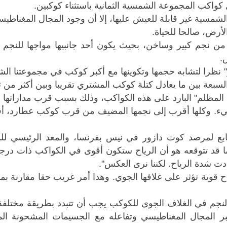
اكب المجموعة الشمسية الثمانية باستثناء كوكبين
.
لشمسية غير قابلة للعيش عليها، إلا أن وجود المجال المغناطي
رض، صالحا للحياة
.
 من نجم كبير وساخن، بحيث يكون أحد جانبيها مواجها للنجم
ض
.
 نظرا لتشابه
حجمها وتكوينها مع أكبر كوكب في مجموعتنا ال
بعة بين ما يعادل كتلة ​كوكب المشتري تقريبا وبين أكثر من ثلا
المظلم" البارد على هذه الكواكب، وذلك بسبب قرب مداراتها ​
مضيء. وكلها أقرب إلى نجمها المضيف من قرب كوكب عطارد، 
تابع لمرصد كوت دازور في نيس بفرنسا، والمعد الرئيسي للد
ما ​قد تتوقعه هو أن الرياح ستكون أقوى في الكواكب ذات درج
دت شدة ​الرياح. لكننا نرى العكس
".
قوية تؤثر على غلافها الجوي. وهذا أمر غريب حقا مقارنة بم
النجم في الغلاف الجوي للكوكب يجب أن تتبدد بطريقة مختلفة.
بر المجال المغناطيسي وتفاعله مع الجسيمات المشحونة ال