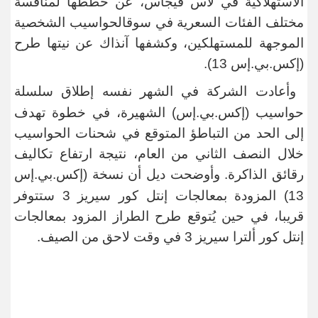
الاستهلاكية في لاس فيجاس، عن خططها لمنافسة
مختلف الفئات السعرية في سوق​الحواسيب الشخصية
الموجهة للمستهلكين، وكشفها آنذاك عن نيتها طرح
(إكس.بي.إس ​13
).
وأعادت الشركة
في الشهر نفسه إطلاق سلسلة
حواسيب (إكس.بي.إس) الشهيرة، في خطوة تهدف
إلى الحد من التباطؤ المتوقع في شحنات الحواسيب
خلال النصف الثاني من العام، نتيجة ارتفاع تكاليف
رقائق
الذاكرة. وأوضحت ​ديل أن نسخة (إكس.بي.إس
13) المزودة بمعالجات إنتل كور ​سيريز 3 ستتوفر
قريبا، في حين يُتوقع طرح الطراز المزود بمعالجات
إنتل كور ألترا سيريز 3 ​في وقت لاحق من الصيف
.