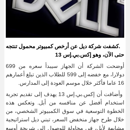
.
كشفت شركة ديل عن أرخص كمبيوتر محمول تنتجه
حتى الآن، وهو إكس.بي.إس 13
أوضحت الشركة أن الجهاز سيبدأ سعره من 699
دولارا، مع خفضه إلى 599 للطلاب الذين تبلغ أعمارهم
16 عاما فأكثر خلال موسم العودة إلى المدارس
.
وأضافت أن إكس.بي.إس 13 يهدف إلى ​تقديم تجربة
استخدام أفضل عن منافسه من أبل. وتعكس هذه
الخطوة التوسعية ​في سوق الكمبيوتر الشخصي، من
خلال طرح جهاز منخفض السعر، تبني
ديل استراتيجية
مشابهة لأبل، في محاولة للوصول إلى شريحة أوسع