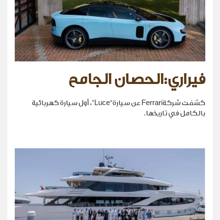
فيراري:الحصان الجامح
كشفت شركةFerrari عن سيارة“Luce”، أول سيارة كهربائية
بالكامل في تاريخها.