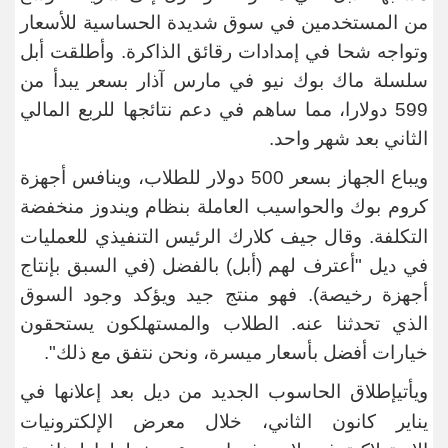
من المستخدمين ​في سوق شديدة الحساسية للأسعار
وتواجه شحا في إمدادات رقائق الذاكرة.
وأطلقت أبل
سلسلة ماك بوك نيو في مارس ​آذار بسعر يبدأ من
599 دولارا، مما ساهم في دعم نتائجها للربع ​المالي
الثاني بعد شهر واحد
.
ويباع الجهاز بسعر 500 دولار للطلاب، وينافس أجهزة
كروم بوك ‌والحواسيب
العاملة بنظام ويندوز منخفضة
التكلفة. وقال جيف كلارك الرئيس التنفيذي للعمليات
في ديل "أعترف لهم (أبل) بالفضل (في السبق بإنتاج
أجهزة رخيصة). فهو منتج جيد ويؤكد وجود السوق
الذي تحدثنا عنه. الطلاب والمستهلكون يستحقون
خيارات أفضل بأسعار ميسرة، ونحن نتفق مع ذلك
".
ويأتي​إطلاق الحاسوب الجديد من ​ديل بعد إعلانها
في
يناير كانون الثاني، خلال معرض الإلكترونيات