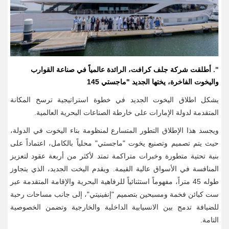
".
أطلقت شركة جلف كرافت، الرائدة عالمياً في صناعة القوارب
واليخوت الفاخرة، يختها الجديد "ماجستي 145
يشكل اطلاق اليخوت الجديد في خطوة استراتيجية ترسخ المكانة
المتقدمة لدولة الإمارات على خارطة الصناعات البحرية العالمية
.
ويجسد هذا الإطلاق التطور المتسارع لمنظومة بناء اليخوت في الدولة،
حيث يتم تصميم وتصنيع يخوت "ماجستي" محلياً بالكامل، اعتماداً على
بنية تحتية متطورة وخبرات متراكمة تمتد لأكثر من أربعة عقود لتعزيز
المنافسة في الأسواق عالية القيمة. ويقدم اليخت الجديد، الذي يتجاوز
طوله 45 متراً، مفهوماً استثنائياً للرفاهية البحرية والإقامة المتقدمة عبر
ست كبائن فخمة ومسبحين بتصميم "إنفينيتي"، إلى جانب مساحات رحبة
للضيافة تدمج بين الانسيابية الداخلية والخارجية وتضمن الخصوصية
التامة
.