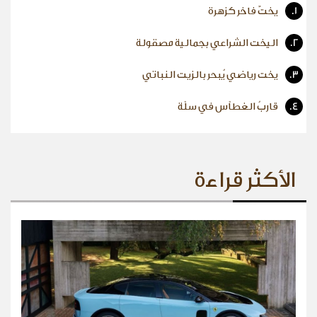
1.
يختٌ فاخر كزهرة
2.
اليخت الشراعي بجمالية مصقولة
3.
يخت رياضي يُبحر بالزيت النباتي
4.
قاربُ الغطاّس في سلّة
الأكثر قراءة