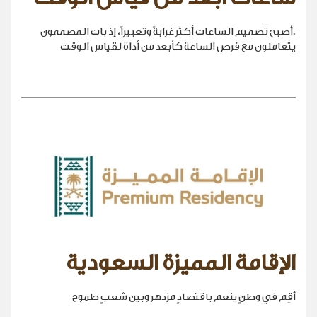
.أصبح تصميم الساعات أكثر غرابةً وتعبيراً، إذ بات المصممون
يتعاملون مع قرص الساعة كأبعد من أداة لقياس الوقت
الإقامة المميزة السعودية
أقِم في وطنٍ ينعم باقتصادٍ مزدهر وبين شعبٍ طموح