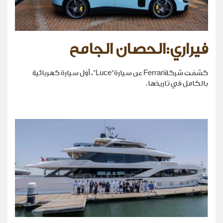
فيراري:الحصان الجامح
كشفت شركةFerrari عن سيارة“Luce”، أول سيارة كهربائية
بالكامل في تاريخها.