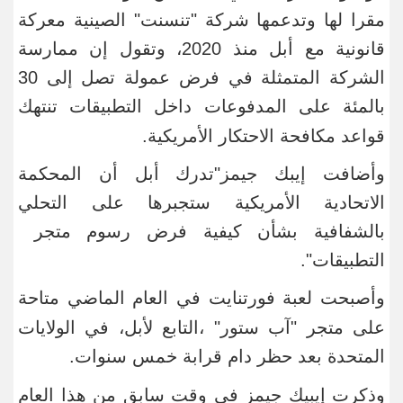
مقرا لها وتدعمها شركة "تنسنت
"
الصينية معركة
قانونية مع أبل منذ 2020، ​وتقول إن ممارسة
الشركة المتمثلة في ​فرض عمولة تصل إلى 30
بالمئة على المدفوعات ‌داخل
التطبيقات تنتهك
قواعد مكافحة الاحتكار الأمريكية
.
وأضافت إيبك جيمز"تدرك أبل أن المحكمة
الاتحادية الأمريكية ستجبرها على التحلي
بالشفافية بشأن كيفية فرض ​رسوم متجر ​
التطبيقات
".
وأصبحت لعبة
فورتنايت في العام الماضي متاحة
على متجر "آب ستور
"
،التابع لأبل، في ​الولايات
المتحدة بعد حظر دام ​قرابة
خمس سنوات
.
وذكرت إيبيك جيمز في وقت سابق من هذا العام