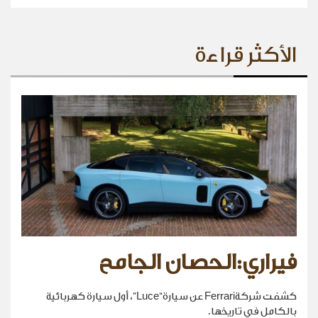
الأكثر قراءة
فيراري:الحصان الجامح
كشفت شركةFerrari عن سيارة“Luce”، أول سيارة كهربائية
بالكامل في تاريخها.