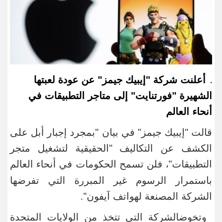
أعلنت شركة "إيبيك جيمز
"
عن عودة لعبتها
.
الشهيرة "فورتنايت
"
إلى متاجر التطبيقات ​في
أنحاء العالم
قالت "إيبيك جيمز
"
في بيان "بمجرد ​إجبار أبل على
الكشف عن ​التكاليف "الحقيقية لتشغيل متجر
التطبيقات"، فلن تسمح الحكومات
في أنحاء العالم
باستمرار الرسوم غير ​المبررة التي تفرضها
الشركة المصنعة لهواتف آيفون
".
وتخوض​الشركة التي تتخذ من الولايات المتحدة