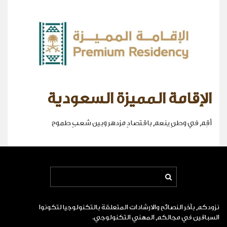
الإقامة المميزة السعودية
أقِم في وطنٍ ينعم باقتصادٍ مزدهر وبين شعبٍ طموح
نزودكم بآخر النصائح والارشادات المتعلقة بالتكنولوجيا لتكونوا
السباقين في مجالكم المهني التكنولوجي.