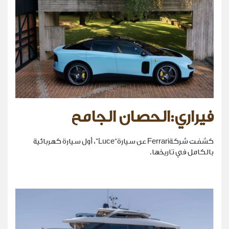
فيراري:الحصان الجامح
كشفت شركةFerrari عن سيارة“Luce”، أول سيارة كهربائية
بالكامل في تاريخها.