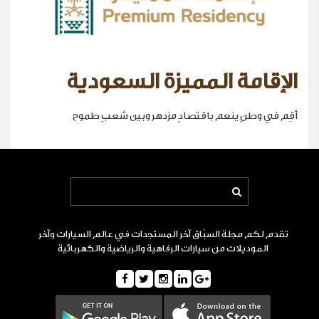
الإقامة المميزة السعودية
أقِم في وطنٍ ينعم باقتصادٍ مزدهر وبين شعبٍ طموح
تقدم لكم مجلة السبّاق آخر المستجدات في عالم السيارات وآخر
الموديلات من سيارات الرفاهية والرياضية والكهربائية