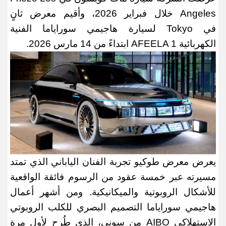
Angeles
خلال فبراير 2026، وأقيم معرض ثانٍ
في
Tokyo
لسيارة هاجيمي سوراياما الفنية
الكهربائية
AFEELA 1
ابتداءً من 14 مارس 2026
.
يعرض معرض طوكيو تجربة الفنان الياباني الذي تمتد
مسيرته عبر خمسة عقود من الرسوم فائقة الواقعية
للأشكال الروبوتية والميكانيكية. ومن أشهر أعمال
هاجيمي سوراياما التصميم البصري للكلب الروبوتي
الاستهلاكي
AIBO
من سوني، الذي طُرح لأول مرة