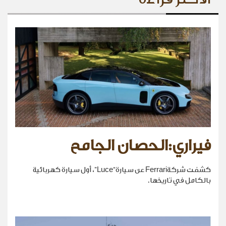
فيراري:الحصان الجامح
كشفت شركةFerrari عن سيارة“Luce”، أول سيارة كهربائية
بالكامل في تاريخها.