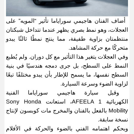
أضاف الفنان هاجيمي سوراياما تأثير “المويه” على
العجلات، وهو نمط بصري يظهر عندما تتداخل شبكتان
منتظمتان بزاوية طفيفة، مما ينتج نمطًا ثالثًا يبدو
متحركًا مع حركة المشاهد
.
وفي العجلات يتغير هذا التأثير مع كل دوران. ولم يُطبع
النمط على السطح، بل جرى دمجه هندسيًا في بنية
السطح نفسها، ما يسمح للإطار بأن يبدو مختلفًا تبعًا
لزاوية الضوء وسرعة السيارة
.
وقبل سيارة هاجيمي سوراياما الفنية
الكهربائية
AFEELA 1
، استعانت
Sony Honda
Mobility
بالفعل بالفنان والمخرج مات كوبسون لإنتاج
نسخة سابقة
.
وبحكم اهتمامه الفني بالضوء والحركة في الأفلام