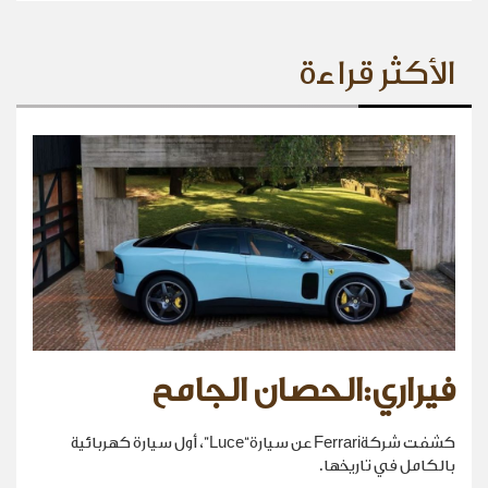
الأكثر قراءة
فيراري:الحصان الجامح
كشفت شركةFerrari عن سيارة“Luce”، أول سيارة كهربائية
بالكامل في تاريخها.