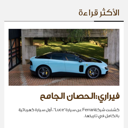
الأكثر قراءة
فيراري:الحصان الجامح
كشفت شركةFerrari عن سيارة“Luce”، أول سيارة كهربائية
بالكامل في تاريخها.