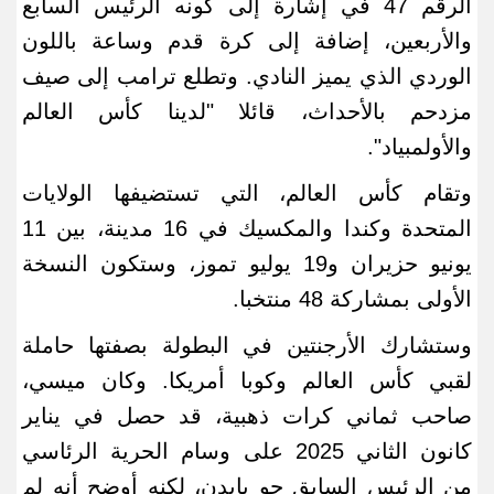
الرقم 47 في إشارة ​إلى كونه الرئيس السابع
والأربعين، إضافة إلى كرة قدم وساعة باللون
الوردي الذي يميز النادي. وتطلع ترامب إلى صيف
مزدحم بالأحداث، قائلا "لدينا كأس العالم
والأولمبياد
".
وتقام كأس العالم، التي تستضيفها الولايات
المتحدة ​وكندا والمكسيك في 16 مدينة، بين 11
يونيو حزيران و19 يوليو تموز، ​وستكون النسخة
الأولى
بمشاركة 48 منتخبا
.
وستشارك الأرجنتين في البطولة بصفتها حاملة
لقبي كأس العالم وكوبا أمريكا. وكان ميسي،
صاحب ثماني كرات ذهبية، قد حصل في يناير
كانون الثاني 2025 على وسام الحرية الرئاسي
من الرئيس السابق جو بايدن، لكنه
أوضح أنه ​لم