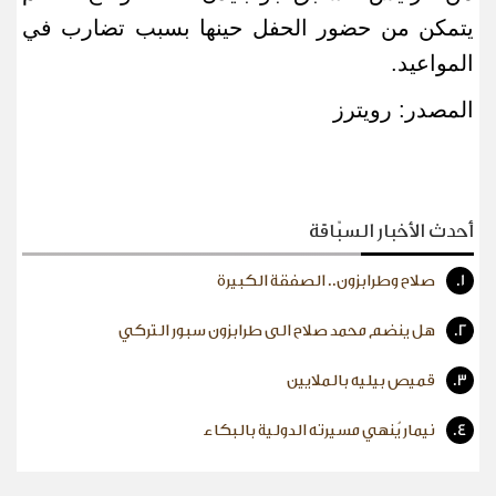
يتمكن من حضور الحفل حينها بسبب تضارب في
المواعيد
.
المصدر: رويترز
أحدث الأخبار السبّاقة
1.
صلاح وطرابزون.. الصفقة الكبيرة
2.
هل ينضم محمد صلاح الى طرابزون سبور التركي
3.
قميص بيليه بالملايين
4.
نيمار يُنهي مسيرته الدولية بالبكاء