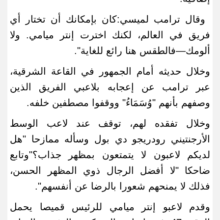
وقال ترامب لميسي:كان بإمكانك أن تختار أي
فريق في العالم، لكنك اخترت إنتر ميامي. ولا
ألومك—فالطقس هنا رائع للغاية
".
وخلال حديثه ‌أمام الجمهور
في القاعة الشرقية،
عبر ترامب عن إعجابه بلاعبي الفريق الذين
وصفهم بأنهم "وُسَمَاءُ" ووقفوا مصطفين خلفه
.
وخلال تفقده لهم، توقف عند لاعب الوسط
الأرجنتيني رودريجو دي بول وسأله ممازحا "هل
لديكم لاعبون لا يتمتعون بمظهر جذاب؟"وتابع
ضاحكا "لا أفضل الرجال ذوي المظهر الحسن،
فذلك لا يمنحهم شعورا بالرضا عن أنفسهم
".
وقدم لاعبو إنتر ميامي للرئيس قميصا ​يحمل