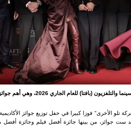
أُعلنت في لندن جوائز الأكاديمية البريطانية لفنون السينما والتلفزيون (باف
ركة تلو الأخرى" فوزا كبيرا في حفل توزيع جوائز الأكاديمية 
د ست جوائز، من بينها جائزة أفضل فيلم وجائزة أفضل 