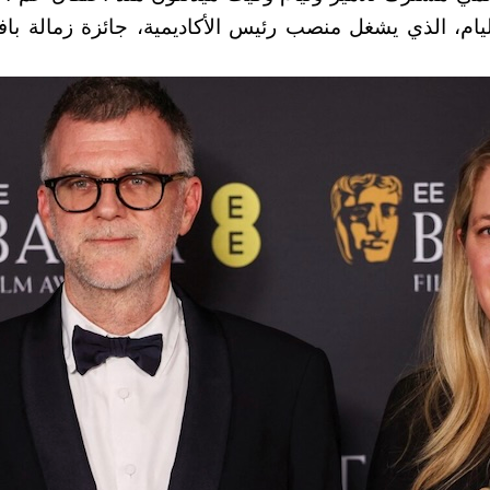
يام، الذي يشغل منصب رئيس الأكاديمية، جائزة زمالة بافتا