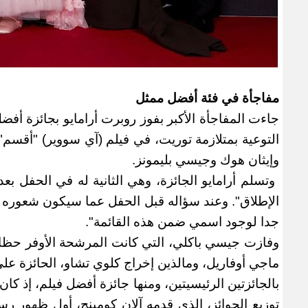
مفاجأة في فئة أفضل ممثل
جاءت المفاجأة الأكبر بفوز روبرت أرامايو بجائزة أ
التوعية بمتلازمة توريت، في فيلم (آي سووير) "أقسم"
وإيثان هوك وجيسي بليمونز
.
وتسلم أرامايو الجائزة، وهي الثانية له في الحفل 
الإطلاق". وعند سؤاله قبل الحفل عما سيكون شعوره إ
جدا لوجود اسمي ضمن هذه القائمة
".
وفازت جيسي باكلي، التي كانت المرشحة الأوفر حظا،
ماجي أوفاريل، ومالذين إخراج كلوي تشاو، الحائزة على 
بالجائزتين الرئيسيتين، ومنها جائزة أفضل فيلم، إذ كا
توزيع الجوائز، الذي قدمه آلان كومينج، أول ظهور رس