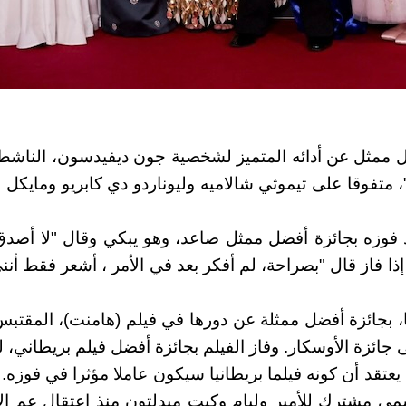
فضل ممثل عن أدائه المتميز لشخصية جون ديفيدسون، الناش
، متفوقا على تيموثي شالاميه وليوناردو دي كابريو ومايكل
بعد فوزه بجائزة أفضل ممثل صاعد، وهو يبكي وقال "لا أصد
ذا فاز قال "بصراحة، لم أفكر بعد في الأمر ، أشعر فقط أ
 بجائزة أفضل ممثلة عن دورها في فيلم (هامنت)، المقتبس
جائزة الأوسكار. وفاز الفيلم بجائزة أفضل فيلم بريطاني، ل
ن يعتقد أن كونه فيلما بريطانيا سيكون عاملا مؤثرا في فوزه
مي مشترك للأمير وليام وكيت ميدلتون منذ اعتقال عم الأم