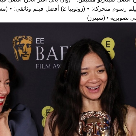
إنجليزية: • (سينتمنتال فاليو) "قيمة عاطفية" أفضل فيلم رسوم متحركة: • (زوتوبيا 2) 
ى تصويرية • (سينرز)