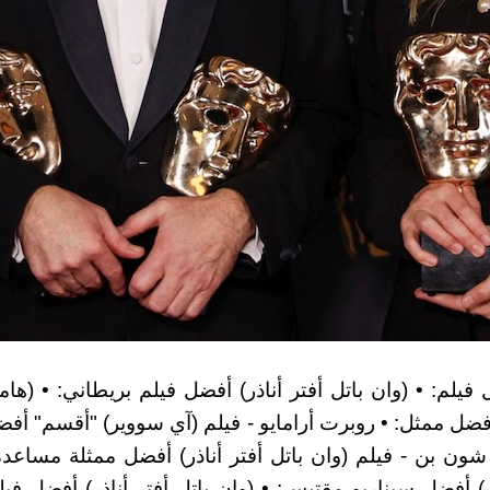
 فيلم: • (وان باتل أفتر أناذر) أفضل فيلم بريطاني: • (ه
أفضل ممثل: • روبرت أرامايو - فيلم (آي سووير) "أقسم" أفض
ن بن - فيلم (وان باتل أفتر أناذر) أفضل ممثلة مساعدة
 أفضل سيناريو مقتبس: • (وان باتل أفتر أناذر) أفضل فيلم