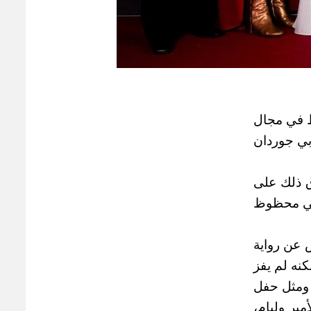
ط في مجال
 بي جوردان
ق ذلك على
نني محظوظ
 عن رواية
كنه لم يفز
. ومثل حفل
ير وليام،