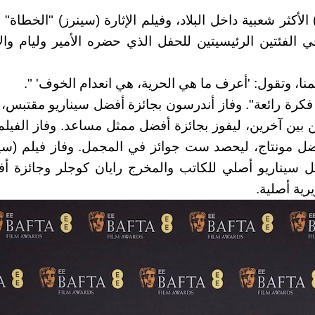
لأكثر شعبية داخل البلاد، وفيلم الإثارة (سينرز) "الخطاة"
 الفئتين الرئيسيتين للحفل الذي حضره الأمير وليام وال
منا، وتقول: 'أعرف ما هي الحرية، هي انعدام الخوف
' ".
 فكرة رائعة". وفاز أندرسون بجائزة أفضل سيناريو مقتبس، 
بين آخرين، ليفوز بجائزة أفضل ممثل مساعد. وفاز الفيلم،
ضل مونتاج، ليحصد ست جوائز في المجمل. وفاز فيلم (سين
ائزة أفضل سيناريو أصلي للكاتب والمخرج رايان كوجلر وجائزة 
ية أصلية
.