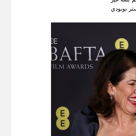
أفضل فيلم وثائقي: • (مستر نوبودي