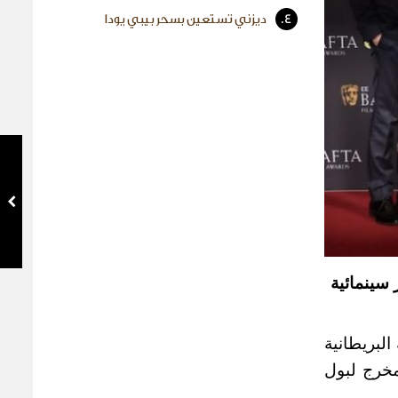
4.
ديزني تستعين بسحر بيبي يودا
تا) للعام الجاري 2026، وهي أهم جوائز سينمائية
البريطانية
مخرج لبول