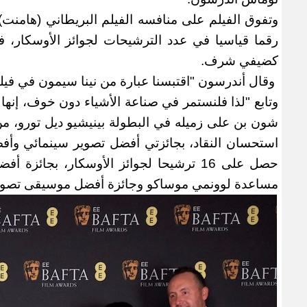
وتفوق الفيلم على منافسه الفيلم البريطاني (هامنت) ا
رقما قياسيا في عدد الترشيحات لجوائز الأوسكار، في
كضيفي شرف
.
وقال أندرسون "اقتبسنا عبارة من نينا سيمون في فيل
وتابع "لذا فلنستمر في صناعة الأشياء دون خوف، إنها
شون بن على زميله في البطولة بينيشيو ديل تورو، من 
استحسان النقاد، بجائزتي أفضل تصوير سينمائي وأف
حصل على 16 ترشيحا لجوائز الأوسكار، بج
مساعدة لوونمي موساكو وجائزة أفضل موسيقى تصوير