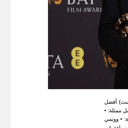
امنت) أفضل
ل ممثلة: •
: • وونمي
 بلغة غير