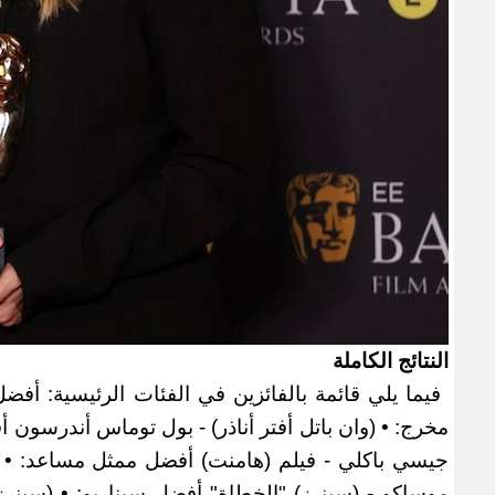
النتائج الكاملة
فيما يلي قائمة بالفائزين في الفئات الرئيسية: أفضل
مخرج: • (وان باتل أفتر أناذر) - بول توماس أندرسون 
جيسي باكلي - فيلم (هامنت) أفضل ممثل مساعد: • شو
موساكو - (سينرز) "الخطاة" أفضل سيناريو: • (سينرز)