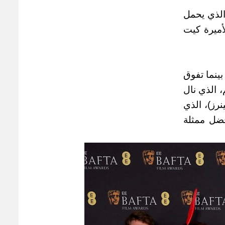
 الذي يحمل
أميرة كيت
بينما تفوق
 الذي نال
رز)، الذي
أفضل ممثلة