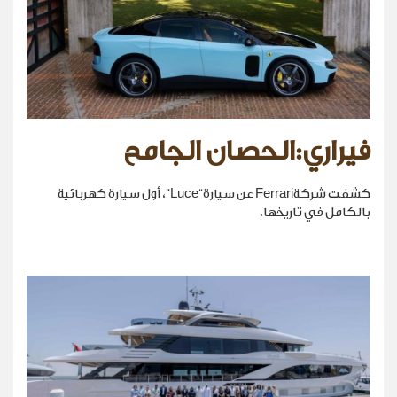
فيراري:الحصان الجامح
كشفت شركةFerrari عن سيارة“Luce”، أول سيارة كهربائية
بالكامل في تاريخها.