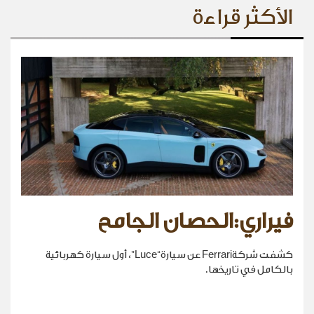
الأكثر قراءة
فيراري:الحصان الجامح
كشفت شركةFerrari عن سيارة“Luce”، أول سيارة كهربائية
بالكامل في تاريخها.