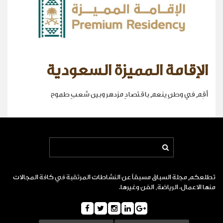
الإقامة المميزة السعودية
أقِم في وطنٍ ينعم باقتصادٍ مزدهر وبين شعبٍ طموح
تطلعكم مجلة السباق مسبقاً عن النشاطات المرتقبة في كافة المجالات
منها الاعمال، الرياضة, الفن وغيرها.