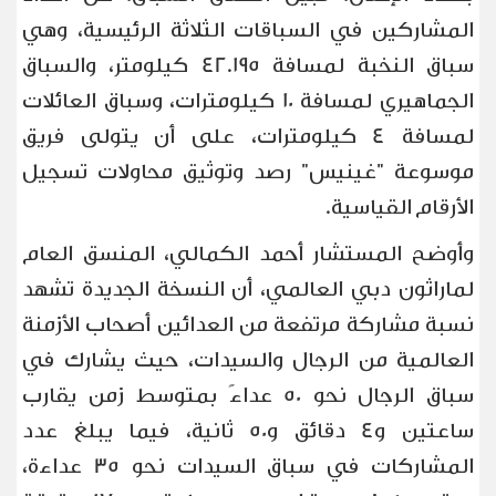
المشاركين في السباقات الثلاثة الرئيسية، وهي
سباق النخبة لمسافة 42.195 كيلومتر، والسباق
الجماهيري لمسافة 10 كيلومترات، وسباق العائلات
لمسافة 4 كيلومترات، على أن يتولى فريق
موسوعة "غينيس" رصد وتوثيق محاولات تسجيل
الأرقام القياسية
.
وأوضح المستشار أحمد الكمالي، المنسق العام
لماراثون دبي العالمي، أن النسخة الجديدة تشهد
نسبة مشاركة مرتفعة من العدائين أصحاب الأزمنة
العالمية من الرجال والسيدات، حيث يشارك في
سباق الرجال نحو 50 عداءً بمتوسط زمن يقارب
ساعتين و4 دقائق و50 ثانية، فيما يبلغ عدد
المشاركات في سباق السيدات نحو 35 عداءة،