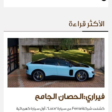
الأكثر قراءة
فيراري:الحصان الجامح
كشفت شركةFerrari عن سيارة“Luce”، أول سيارة كهربائية