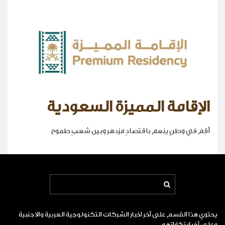
الإقامة المميزة السعودية
أقِم في وطنٍ ينعم باقتصادٍ مزدهر وبين شعبٍ طموح
يحتوي هذا القسم على آخر اخبار الشركات التكنولوجية العربية والاجنبية
وعلى آخر ابتكاراتهم .