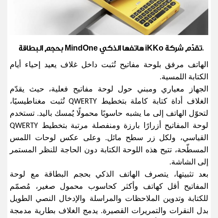
تقدّم شركة
iKKo
هاتفها الذكي
MindOne
بحجم البطاقة
.
الهاتف مرفق بلوحة مفاتيح تُثبت داخل غلاف يعيد إحياء أيام
الكتابة اللمسية.
الجهاز معياري ومبني حول لوحة مفاتيح فعلية، حيث يقدّم
الغلاف أداة كتابة كاملة بتخطيط
QWERTY
تُثبت مغناطيسيًا،
لتحوّل الهاتف إلى ما يشبه حاسوبًا محمولًا يُمسك باليد. تستخدم
لوحة المفاتيح أزرارًا بارزة ومنفصلة مرتبة بتخطيط
QWERTY
القياسي، ولكل زر سطح مائل. وعلى عكس لوحات اللمس
المسطّحة، تتيح هذه اللوحة الكتابة دون الحاجة للنظر المستمر
إلى الشاشة
.
بعد تثبيتها، يتصرف الهاتف الذكي بحجم البطاقة مع لوحة
المفاتيح أقل كهاتف وأكثر كحاسوب محمول صغير، مُصمّم
للكتابة وتدوين الملاحظات والمراسلة والإدخال النصي الطويل
بدل النقرات والتمريرات القصيرة. يدمج الغلاف بطارية مدمجة