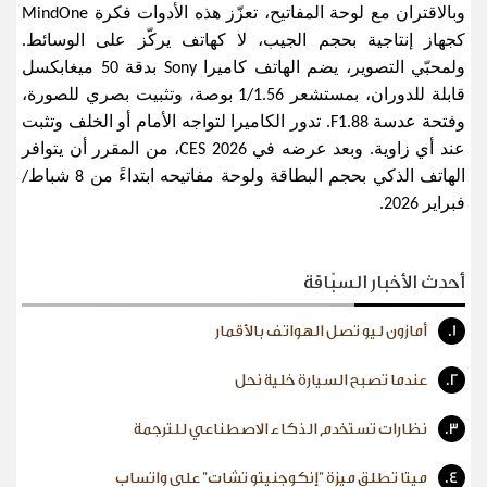
وبالاقتران مع لوحة المفاتيح، تعزّز هذه الأدوات فكرة
MindOne
كجهاز إنتاجية بحجم الجيب، لا كهاتف يركّز على الوسائط.
ولمحبّي التصوير، يضم الهاتف كاميرا
Sony
بدقة 50 ميغابكسل
قابلة للدوران، بمستشعر 1/1.56 بوصة، وتثبيت بصري للصورة،
وفتحة عدسة
F1.88.
تدور الكاميرا لتواجه الأمام أو الخلف وتثبت
عند أي زاوية. وبعد عرضه في
CES 2026
، من المقرر أن يتوافر
الهاتف الذكي بحجم البطاقة ولوحة مفاتيحه ابتداءً من 8 شباط/
فبراير 2026
.
أحدث الأخبار السبّاقة
1.
أمازون ليو تصل الهواتف بالأقمار
2.
عندما تصبح السيارة خلية نحل
3.
نظارات تستخدم الذكاء الاصطناعي للترجمة
4.
ميتا تطلق ميزة "إنكوجنيتو تشات" على واتساب