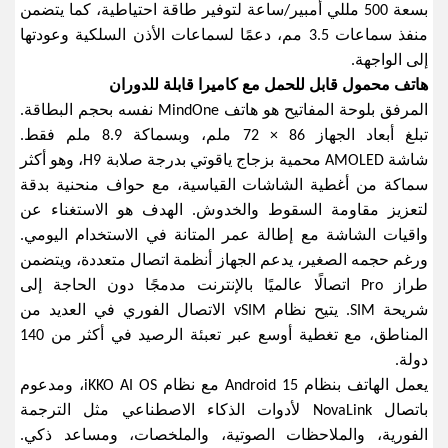
بسعة 500 مللي أمبير/ساعة لتوفير طاقة احتياطية، كما يتضمن
منفذ سماعات 3.5 مم، دعمًا لسماعات الأذن السلكية وعودتها
إلى الواجهة
.
هاتف محمول قابل للحمل مع كاميرا قابلة للدوران
المرفق بلوحة المفاتيح هو هاتف
MindOne
نفسه بحجم البطاقة.
تبلغ أبعاد الجهاز 86 × 72 ملم، وبسماكة 8.9 ملم فقط.
شاشة
AMOLED
محمية بزجاج ياقوتي بدرجة صلابة 9
H
، وهو أكثر
سماكة من أغطية الشاشات القياسية، مع حواف منحنية بدقة
لتعزيز مقاومة السقوط والخدوش. الهدف هو الاستغناء عن
واقيات الشاشة مع إطالة عمر المتانة في الاستخدام اليومي.
ورغم حجمه الصغير، يدعم الجهاز أنظمة اتصال متعددة، ويتضمن
طراز
Pro
اتصالًا عالميًا بالإنترنت مدمجًا دون الحاجة إلى
شريحة
SIM.
يتيح نظام
vSIM
الاتصال الفوري في العديد من
المناطق، مع تغطية أوسع عبر تعبئة الرصيد في أكثر من 140
دولة
.
يعمل الهاتف بنظام
Android 15
مع نظام
iKKO AI OS
، ومدعوم
باتصال
NovaLink
لأدوات الذكاء الاصطناعي مثل الترجمة
الفورية، والملاحظات الصوتية، والملخصات، ومساعد ذكي.