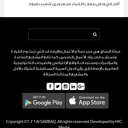
أقِم في وطنٍ ينعم باقتصادٍ مزدهر وبين شعبٍ طموح
مجلّة السبّاق هي منبر نصائح الأعمال والإرشادات التي تبثّ روح القيادة
وتسطّر بدايات روّاد الأعمال الناجحين كما تتابع المشاريع الصاعدة
والمؤتمرات ومستجدات الواقع الإفتراضي والصيحات التكنولوجية
العالمية بالإضافة إلى رؤى الدول العربية المستقبلية المليئة بالأمل
والمشاريع المبتكرة السبّاقة
Copyright © 2026 Al SABBAQ. All rights reserved. Developed by HIC
Media