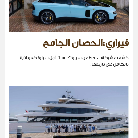
فيراري:الحصان الجامح
كشفت شركةFerrari عن سيارة“Luce”، أول سيارة كهربائية
بالكامل في تاريخها.