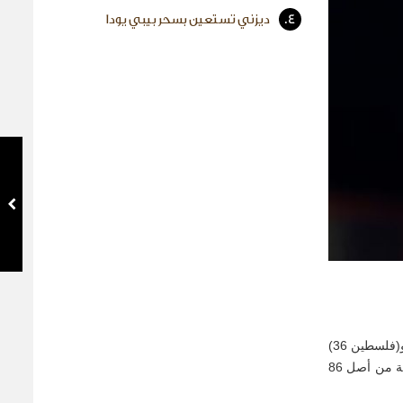
4.
ديزني تستعين بسحر بيبي يودا
واختيرت أفلام (صوت هند رجب) للمخرجة التونسية كوثر بن هنية و(اللي باقي منك) للمخرجة الأمريكية الأردنية من أصل فلسطيني شيرين دعيبس و(فلسطين 36)
للمخرجة الفلسطينية آن ماري جاسر و(كعكة الرئيس) للمخرج العراقي حسن هادي ضمن قائمة أولية تشمل 15 فيلما من أوروبا وآسيا وأمريكا الجنوبية من أصل 86