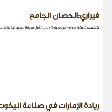
فيراري:الحصان الجامح
كشفت شركةFerrari عن سيارة“Luce”، أول سيارة كهربائية بالكامل في تاريخها.
ريادة الإمارات في صناعة اليخوت