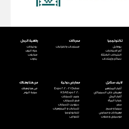
تكنولوجيا
محركات
رفاهية الرجل
بروفايل
مستجدات واختراعات
بوتيكات
آخر الابتكارات
حياة الترف
الشركات الناشئة
مقابلات
نصائح وإرشادات
يخوت
لايف ستايل
معارض دولية
من هنا وهناك
أخبار المشاهير
Expo 2020-21 Dubai
من هنا وهناك
مهرجان كان السينمائي
KSAExpo 2020
صورة اليوم
أخبار الرجل
جنيف للسيارات
خفايا المرأة
قطر للسيارات
سفر
ديترويت للسيارات
سينما و مسرح
للساعات و المجوهرات
مهرجانات و معارض
للتكنولوجيا
موسيقى وحفلات
للقوارب