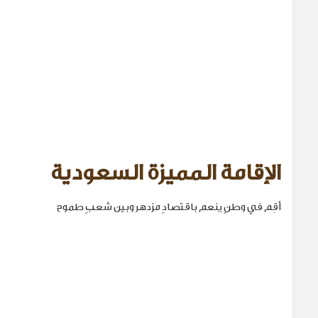
الإقامة المميزة السعودية
أقِم في وطنٍ ينعم باقتصادٍ مزدهر وبين شعبٍ طموح