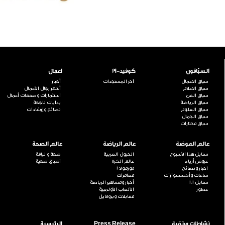
السبّاقون
كوفيد-19
اعمال
سباق الاعمال
آخر المستجدات
أخبار
سباق الاعلام
أشهر رجال الأعمال
سباق الفن
استثمارات وصفقات أعمال
سباق الرياضة
بدايات ناجحة
سباق العلوم
نصائح وإرشادات
سباق الجمال
سباق مختارات
عالم الموضة
عالم الرياضة
عالم الصحة
ستايل هذا الأسبوع
الخيول العربية
صحة و لياقة
عروض أزياء
عالم الكرة
اطباق صحية
اخبار ونصائح
فورمولا 1
ساعات وأكسسوارات
مغامرات
ستايل 101
أخبار ومشاهير الرياضة
عطور
الألعاب الأولمبية
مقابلات وبروفايل
نشاطات مرتقبة
Press Release
الرئيسية