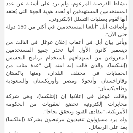
بنشاط القرصنة المزعوم، ولم ترد على أسئلة عن عدد
المستخدمين المستهدفين أو تُحدد هوية الجهة التي يُعتقد
أنها تُقوم بعمليات التسلل الإلكتروني
.
وأضافت أبل "أبلغنا المستخدمين في أكثر من 150 دولة
حتى الآن
".
ويأتي بيان أبل في أعقاب إعلان غوغل في الثالث من
ديسمبر كانون الأول أنها تحذر جميع المستخدمين
المعروفين من استهدافهم باستخدام برنامج التجسس
(إنتلكسا)، والذي قالت إنه امتد إلى "عدة مئات من
الحسابات في مختلف البلدان، ومنها باكستان
وقازاخستان وأنجولا ومصر وأوزبكستان والسعودية
وطاجيكستان
".
وقالت غوغل في إعلانها إن (إنتلكسا)، وهي شركة
مخابرات إلكترونية تخضع لعقوبات من الحكومة
الأمريكية، "تتفادى القيود وتحقق نجاحا
".
ولم يرد مسؤولون تنفيذيون مرتبطون بشركة (إنتلكسا)
بعد على الرسائل
.