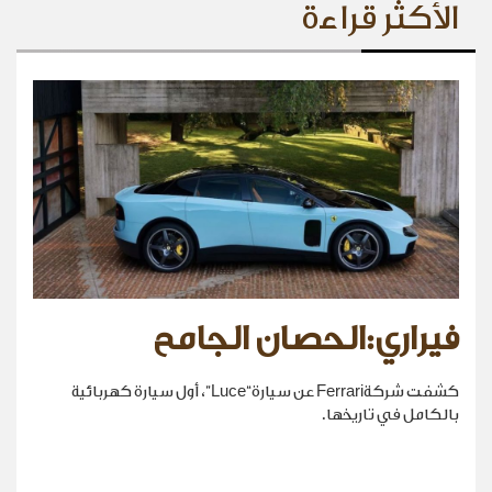
الأكثر قراءة
فيراري:الحصان الجامح
كشفت شركةFerrari عن سيارة“Luce”، أول سيارة كهربائية
بالكامل في تاريخها.