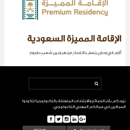
الإقامة المميزة السعودية
أقِم في وطنٍ ينعم باقتصادٍ مزدهر وبين شعبٍ طموح
نزودكم بآخر النصائح والارشادات المتعلقة بالتكنولوجيا لتكونوا
السباقين في مجالكم المهني التكنولوجي.